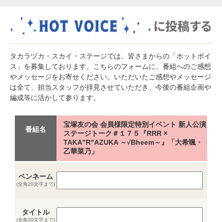
タカラヅカ・スカイ・ステージでは、皆さまからの「ホットボイ
ス」を募集しております。こちらのフォームに、番組へのご感想
やメッセージをお寄せください。いただいたご感想やメッセージ
は全て、担当スタッフが拝見させていただき、今後の番組企画や
編成等に活かして参ります。
宝塚友の会 会員様限定特別イベント 新人公演
番組名
ステージトーク＃１７５『RRR ×
TAKA"R"AZUKA ～√Bheem～』「大希颯・
乙華菜乃」
ペンネーム
(全角20文字まで)
タイトル
(全角20文字まで)