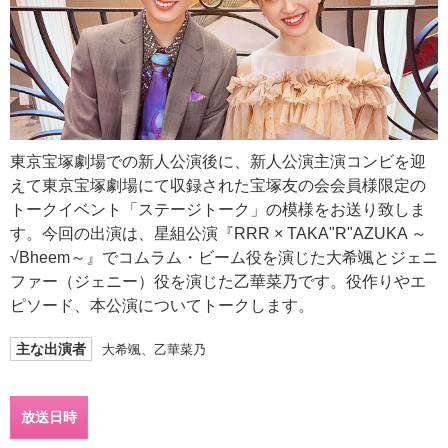
東京宝塚劇場での新人公演後に、新人公演主演コンビを迎
えて東京宝塚劇場にて収録された宝塚友の会会員様限定の
トークイベント「ステージトーク」の模様をお送り致しま
す。今回の出演は、星組公演『RRR × TAKA"R"AZUKA ～
√Bheem～』でコムラム・ビーム役を演じた大希颯とジェニ
ファー（ジェニー）役を演じた乙華菜乃です。役作りやエ
ピソード、本公演についてトークします。
主な出演者
大希颯、乙華菜乃
放送日時