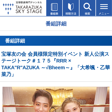
番組詳細
番組詳細
宝塚友の会 会員様限定特別イベント 新人公演ス
テージトーク＃１７５『RRR ×
TAKA"R"AZUKA ～√Bheem～』「大希颯・乙華
菜乃」