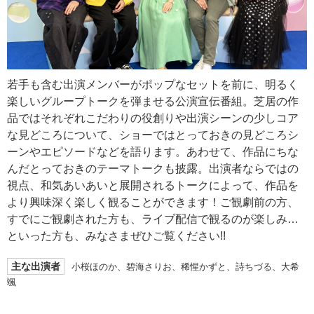
若手も含む出演メンバーがポップなセットを前に、明るく
楽しいグループトークを弾ませる公演宣伝番組。芝居の作
品ではそれぞれこだわりの役創りや出演シーンの少しコア
な見どころについて、ショーではとっておきの見どころシ
ーンやエピソードなどを語ります。あわせて、作品にちな
んだとっておきのテーマトークも披露。出演者ならではの
視点、和気あいあいと展開されるトークによって、作品を
より興味深く楽しく観ることができます！ご観劇前の方、
すでにご観劇された方も、ライブ配信で観るのが楽しみ…
といった方も、みなさまぜひご覧ください!!
主な出演者
小桜ほのか、碧海さりお、稀惺かずと、詩ちづる、大希
颯