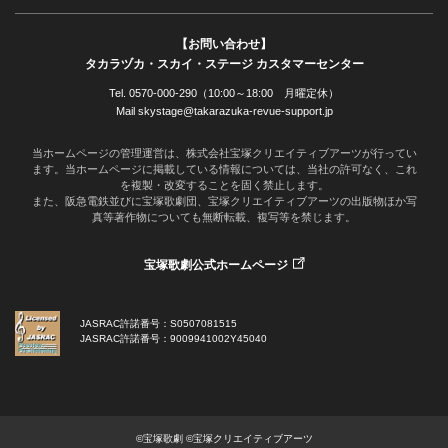
【お問い合わせ】
タカラヅカ・スカイ・ステージ カスタマーセンター
Tel. 0570-000-290（10:00～18:00 月曜定休）
Mail skystage@takarazuka-revue-support.jp
当ホームページの管理運営は、株式会社宝塚クリエイティブアーツが行ってい
ます。当ホームページに掲載している情報については、当社の許可なく、これ
を複製・改変することを固く禁止します。
また、阪急電鉄並びに宝塚歌劇団、宝塚クリエイティブアーツの出版物ほか写
真等著作物についても無断転載、複写等を禁じます。
宝塚歌劇公式ホームページ
JASRAC許諾番号：S0507081515
JASRAC許諾番号：9009941002Y45040
©宝塚歌劇 ©宝塚クリエイティブアーツ