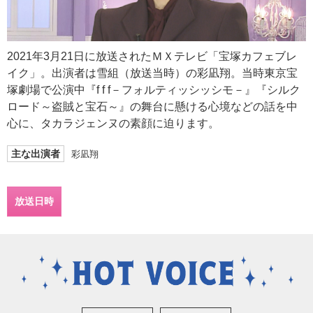
2021年3月21日に放送されたＭＸテレビ「宝塚カフェブレ
イク」。出演者は雪組（放送当時）の彩凪翔。当時東京宝
塚劇場で公演中『f f f－フォルティッシッシモ－』『シルク
ロード～盗賊と宝石～』の舞台に懸ける心境などの話を中
心に、タカラジェンヌの素顔に迫ります。
主な出演者
彩凪翔
放送日時