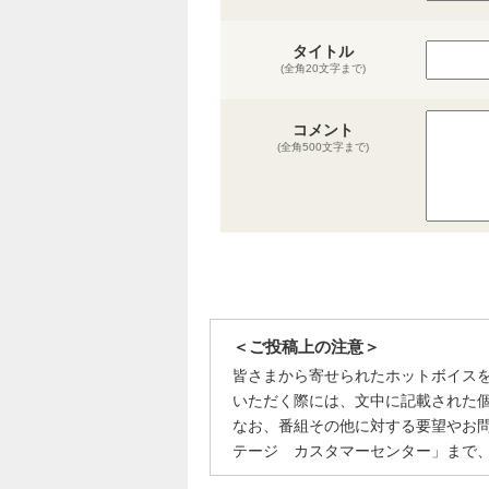
タイトル
(全角20文字まで)
コメント
(全角500文字まで)
＜ご投稿上の注意＞
皆さまから寄せられたホットボイス
いただく際には、文中に記載された
なお、番組その他に対する要望やお
テージ カスタマーセンター」まで