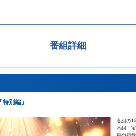
番組詳細
l「特別編」
各組の1
番組「宝塚
科や初舞