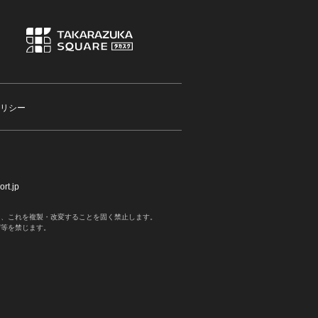
リシー
rt.jp
く、これを複製・改変することを固く禁止します。
写等を禁じます。