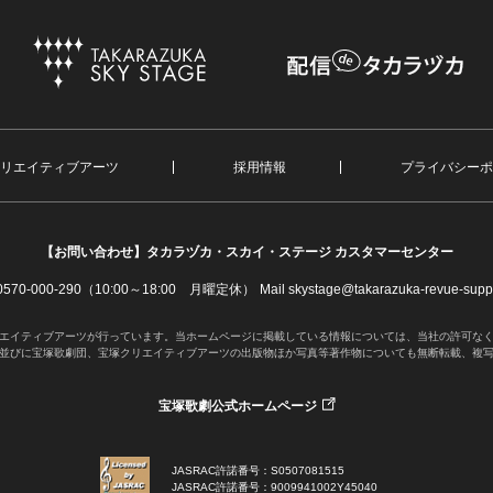
リエイティブアーツ
採用情報
プライバシーポ
【お問い合わせ】
タカラヅカ・スカイ・ステージ カスタマーセンター
. 0570-000-290（10:00～18:00 月曜定休）
Mail skystage@takarazuka-revue-suppo
エイティブアーツが行っています。当ホームページに掲載している情報については、当社の許可な
並びに宝塚歌劇団、宝塚クリエイティブアーツの出版物ほか写真等著作物についても無断転載、複
宝塚歌劇公式ホームページ
JASRAC許諾番号：S0507081515
JASRAC許諾番号：9009941002Y45040