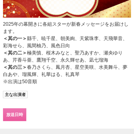
2025年の幕開きに各組スターが新春メッセージをお届けし
ます。
＜其の一＞
縣千、暁千星、朝美絢、天紫珠李、天飛華音、
彩海せら、風間柚乃、風色日向
＜其の二＞
極美慎、桜木みなと、聖乃あすか、瀬央ゆり
あ、芹香斗亜、鷹翔千空、永久輝せあ、凪七瑠海
＜其の三＞
春乃さくら、鳳月杏、星空美咲、水美舞斗、夢
白あや、瑠風輝、礼華はる、礼真琴
※出演は50音順
主な出演者
放送日時