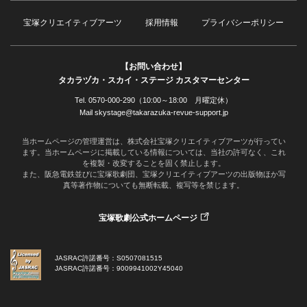
宝塚クリエイティブアーツ
採用情報
プライバシーポリシー
【お問い合わせ】
タカラヅカ・スカイ・ステージ カスタマーセンター
Tel. 0570-000-290（10:00～18:00 月曜定休）
Mail skystage@takarazuka-revue-support.jp
当ホームページの管理運営は、株式会社宝塚クリエイティブアーツが行ってい
ます。当ホームページに掲載している情報については、当社の許可なく、これ
を複製・改変することを固く禁止します。
また、阪急電鉄並びに宝塚歌劇団、宝塚クリエイティブアーツの出版物ほか写
真等著作物についても無断転載、複写等を禁じます。
宝塚歌劇公式ホームページ
JASRAC許諾番号：S0507081515
JASRAC許諾番号：9009941002Y45040