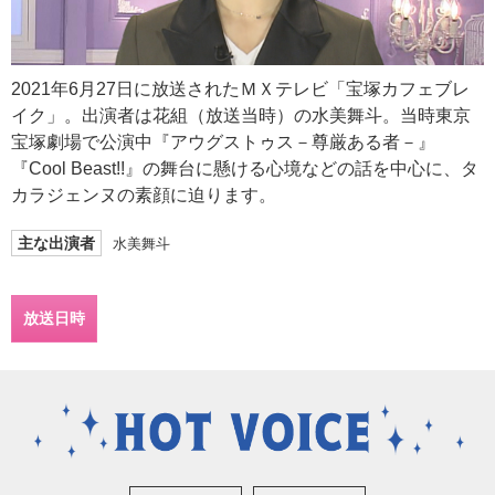
2021年6月27日に放送されたＭＸテレビ「宝塚カフェブレ
イク」。出演者は花組（放送当時）の水美舞斗。当時東京
宝塚劇場で公演中『アウグストゥス－尊厳ある者－』
『Cool Beast!!』の舞台に懸ける心境などの話を中心に、タ
カラジェンヌの素顔に迫ります。
主な出演者
水美舞斗
放送日時