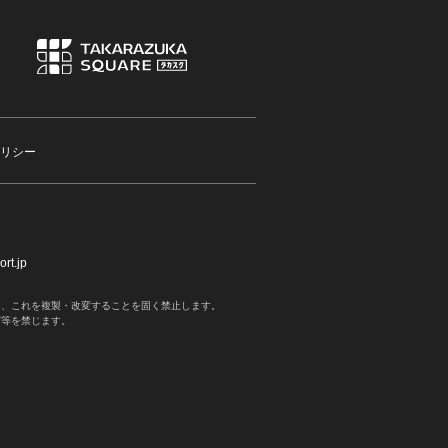
リシー
rt.jp
く、これを複製・改変することを固く禁止します。
写等を禁じます。