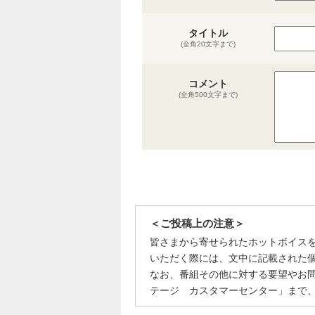
タイトル
(全角20文字まで)
コメント
(全角500文字まで)
＜ご投稿上の注意＞
皆さまから寄せられたホットボイス
いただく際には、文中に記載された
なお、番組その他に対する要望やお
テージ カスタマーセンター」まで