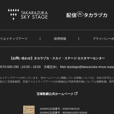
リエイティブアーツ
採用情報
プライバシーポ
【お問い合わせ】
タカラヅカ・スカイ・ステージ カスタマーセンター
. 0570-000-290（10:00～18:00 月曜定休）
Mail skystage@takarazuka-revue-suppo
エイティブアーツが行っています。当ホームページに掲載している情報については、当社の許可な
並びに宝塚歌劇団、宝塚クリエイティブアーツの出版物ほか写真等著作物についても無断転載、複
宝塚歌劇公式ホームページ
JASRAC許諾番号：S0507081515
JASRAC許諾番号：9009941002Y45040