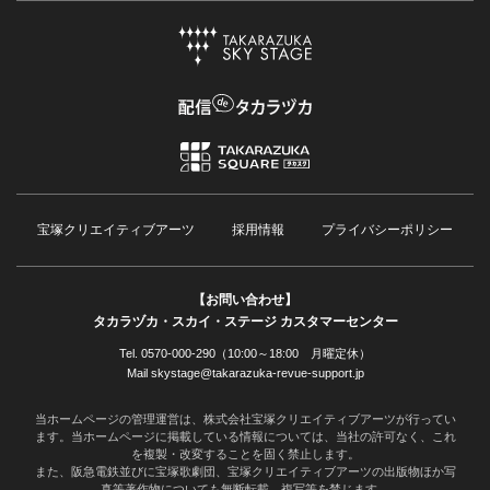
宝塚クリエイティブアーツ
採用情報
プライバシーポリシー
【お問い合わせ】
タカラヅカ・スカイ・ステージ カスタマーセンター
Tel. 0570-000-290（10:00～18:00 月曜定休）
Mail skystage@takarazuka-revue-support.jp
当ホームページの管理運営は、株式会社宝塚クリエイティブアーツが行ってい
ます。当ホームページに掲載している情報については、当社の許可なく、これ
を複製・改変することを固く禁止します。
また、阪急電鉄並びに宝塚歌劇団、宝塚クリエイティブアーツの出版物ほか写
真等著作物についても無断転載、複写等を禁じます。