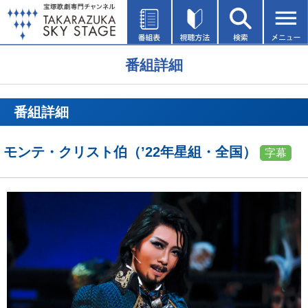
番組詳細
番組詳細
モンテ・クリスト伯（’22年星組・全国）
字幕