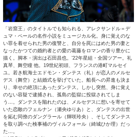
「岩窟王」のタイトルでも知られる、アレクサンドル＝デ
ュマ・ペールの名作小説をミュージカル化。身に覚えのな
い罪を着せられた男の復讐と、自分を罠にはめた男の妻と
なったかつての婚約者との愛の葛藤をロマンの香り豊かに
描く。脚本・演出は石田昌也。'22年星組・全国ツアー。礼
真琴、舞空瞳 他。19世紀初頭、フランスの港町マルセイ
ユ。若き航海士エドモン・ダンテス（礼）が恋人のメルセ
デス（舞空）と結婚式を挙げていた。船長への昇進も決ま
り、幸せの絶頂にあったダンテス。しかし突然、身に覚え
のない容疑で逮捕され、孤島の監獄に投獄されてしま
う…。ダンテスを陥れたのは、メルセデスに想いを寄せて
いた恋敵のフェルナン（瀬央ゆりあ）と、ダンテスの出世
を妬む同僚のダングラール（輝咲玲央）、そしてダンテス
を取り調べた検事補のヴィルフォール（綺城ひか理）だっ
た…。