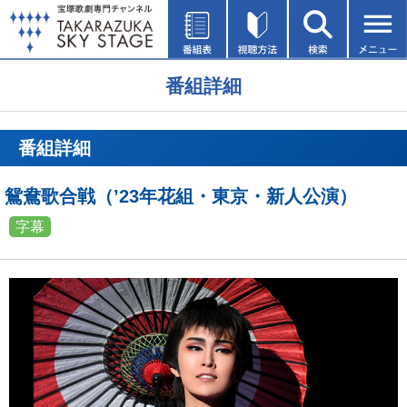
番組詳細
番組詳細
鴛鴦歌合戦（’23年花組・東京・新人公演）
字幕