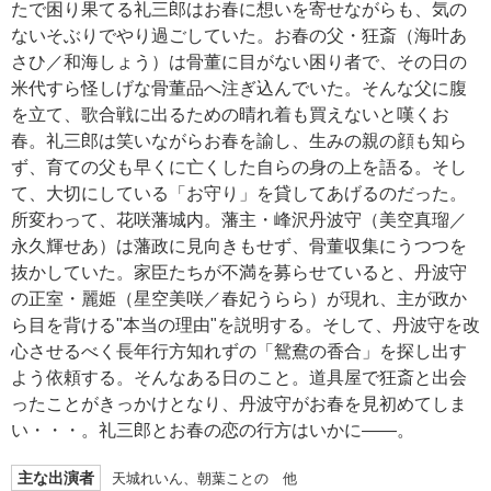
たで困り果てる礼三郎はお春に想いを寄せながらも、気の
ないそぶりでやり過ごしていた。お春の父・狂斎（海叶あ
さひ／和海しょう）は骨董に目がない困り者で、その日の
米代すら怪しげな骨董品へ注ぎ込んでいた。そんな父に腹
を立て、歌合戦に出るための晴れ着も買えないと嘆くお
春。礼三郎は笑いながらお春を諭し、生みの親の顔も知ら
ず、育ての父も早くに亡くした自らの身の上を語る。そし
て、大切にしている「お守り」を貸してあげるのだった。
所変わって、花咲藩城内。藩主・峰沢丹波守（美空真瑠／
永久輝せあ）は藩政に見向きもせず、骨董収集にうつつを
抜かしていた。家臣たちが不満を募らせていると、丹波守
の正室・麗姫（星空美咲／春妃うらら）が現れ、主が政か
ら目を背ける"本当の理由"を説明する。そして、丹波守を改
心させるべく長年行方知れずの「鴛鴦の香合」を探し出す
よう依頼する。そんなある日のこと。道具屋で狂斎と出会
ったことがきっかけとなり、丹波守がお春を見初めてしま
い・・・。礼三郎とお春の恋の行方はいかに――。
主な出演者
天城れいん、朝葉ことの 他