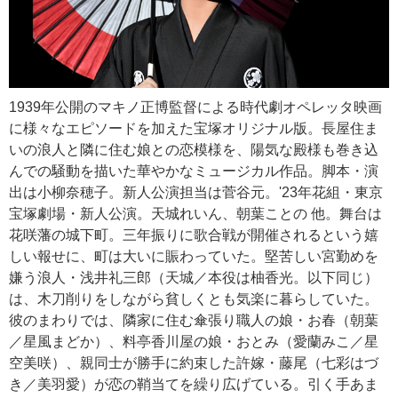
1939年公開のマキノ正博監督による時代劇オペレッタ映画
に様々なエピソードを加えた宝塚オリジナル版。長屋住ま
いの浪人と隣に住む娘との恋模様を、陽気な殿様も巻き込
んでの騒動を描いた華やかなミュージカル作品。脚本・演
出は小柳奈穂子。新人公演担当は菅谷元。'23年花組・東京
宝塚劇場・新人公演。天城れいん、朝葉ことの 他。舞台は
花咲藩の城下町。三年振りに歌合戦が開催されるという嬉
しい報せに、町は大いに賑わっていた。堅苦しい宮勤めを
嫌う浪人・浅井礼三郎（天城／本役は柚香光。以下同じ）
は、木刀削りをしながら貧しくとも気楽に暮らしていた。
彼のまわりでは、隣家に住む傘張り職人の娘・お春（朝葉
／星風まどか）、料亭香川屋の娘・おとみ（愛蘭みこ／星
空美咲）、親同士が勝手に約束した許嫁・藤尾（七彩はづ
き／美羽愛）が恋の鞘当てを繰り広げている。引く手あま