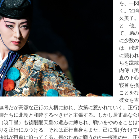
を、一閃
く。'2
久美子。
と 他。
て、弟の
に少数の
は、峠道
に襲われ
ちを蹴散
内侍（美
直の下心
寝首を掻
ことをな
彼女を吉
無骨だが高潔な正行の人柄に触れ、次第に惹かれていく。正行
卿たちに北朝と和睦するべきだと主張する。しかし居丈高な公
（暁千星）も後醍醐天皇の遺志に縛られ、戦いをやめることは
りを正行にぶつける。それは正行自身もまた、己に投げかけて
決戦が目前に迫ってくる。何のために戦うのか―桜嵐の中、正