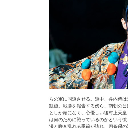
らの軍に同道させる。道中、弁内侍は
凱旋。戦勝を報告する傍ら、南朝の公
としか頭になく、心優しい後村上天皇
は何のために戦っているのかという憤
漫と咲き乱れる季節が訪れ、四条畷の