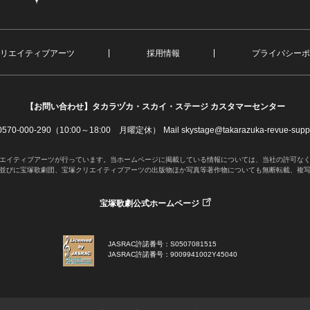
リエイティブアーツ
採用情報
プライバシーポ
【お問い合わせ】
タカラヅカ・スカイ・ステージ カスタマーセンター
. 0570-000-290（10:00～18:00 月曜定休）
Mail skystage@takarazuka-revue-suppo
エイティブアーツが行っています。当ホームページに掲載している情報については、当社の許可な
並びに宝塚歌劇団、宝塚クリエイティブアーツの出版物ほか写真等著作物についても無断転載、複
宝塚歌劇公式ホームページ
JASRAC許諾番号：S0507081515
JASRAC許諾番号：9009941002Y45040