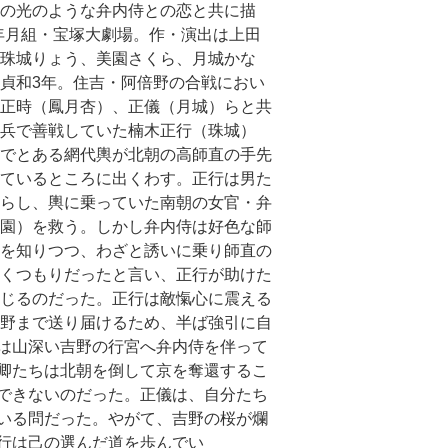
の光のような弁内侍との恋と共に描
1年月組・宝塚大劇場。作・演出は上田
珠城りょう、美園さくら、月城かな
貞和3年。住吉・阿倍野の合戦におい
正時（鳳月杏）、正儀（月城）らと共
兵で善戦していた楠木正行（珠城）
でとある網代輿が北朝の高師直の手先
ているところに出くわす。正行は男た
らし、輿に乗っていた南朝の女官・弁
園）を救う。しかし弁内侍は好色な師
を知りつつ、わざと誘いに乗り師直の
くつもりだったと言い、正行が助けた
じるのだった。正行は敵愾心に震える
野まで送り届けるため、半ば強引に自
は山深い吉野の行宮へ弁内侍を伴って
卿たちは北朝を倒して京を奪還するこ
できないのだった。正儀は、自分たち
いる問だった。やがて、吉野の桜が爛
行は己の選んだ道を歩んでい