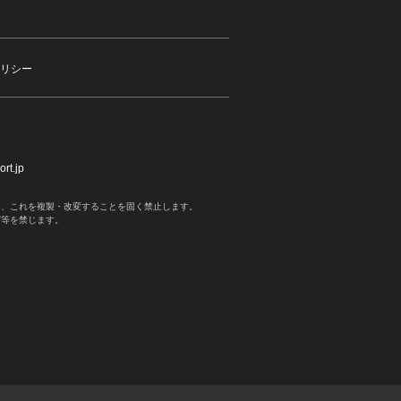
リシー
rt.jp
く、これを複製・改変することを固く禁止します。
写等を禁じます。