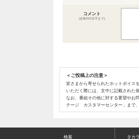
コメント
(全角500文字まで)
＜ご投稿上の注意＞
皆さまから寄せられたホットボイス
いただく際には、文中に記載された
なお、番組その他に対する要望やお
テージ カスタマーセンター」まで
検索
タカ