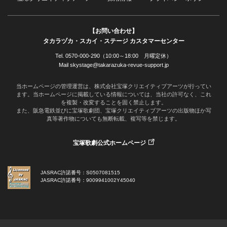
【お問い合わせ】
タカラヅカ・スカイ・ステージ カスタマーセンター
Tel. 0570-000-290（10:00～18:00 月曜定休）
Mail skystage@takarazuka-revue-support.jp
当ホームページの管理運営は、株式会社宝塚クリエイティブアーツが行ってい
ます。当ホームページに掲載している情報については、当社の許可なく、これ
を複製・改変することを固く禁止します。
また、阪急電鉄並びに宝塚歌劇団、宝塚クリエイティブアーツの出版物ほか写
真等著作物についても無断転載、複写等を禁じます。
宝塚歌劇公式ホームページ
JASRAC許諾番号：S0507081515
JASRAC許諾番号：9009941002Y45040