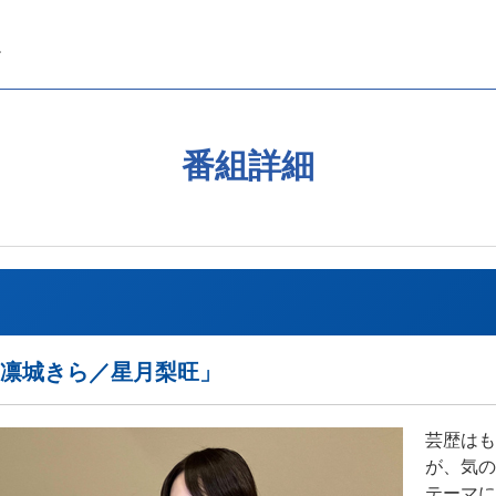
番組詳細
「凛城きら／星月梨旺」
芸歴はも
が、気の
テーマに