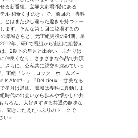
せる新番組。宝塚大劇場2階にある
テル 和食くすのき」で、前回の「専科
」とはまた少し違った趣きを持つトー
します。そんな第１回に登場するの
期の凛城きらと、元宙組男役の94期、星
2012年、研6で雪組から宙組に組替え
は、2期下の星月と出会い、ふたりは
に仲良くなり、さまざまな作品で共演
。さらに、公私共に親交を深めていっ
1年、宙組『シャーロック・ホームズ－
me Is Afoot!－』『Delicieux!－甘美なる
で星月は退団、凛城は専科に異動しま
組時代の出会いから歩みや懐かしい共
もちろん、大好きすぎる共通の趣味な
る、聞きごたえたっぷりのトークで
さい♪