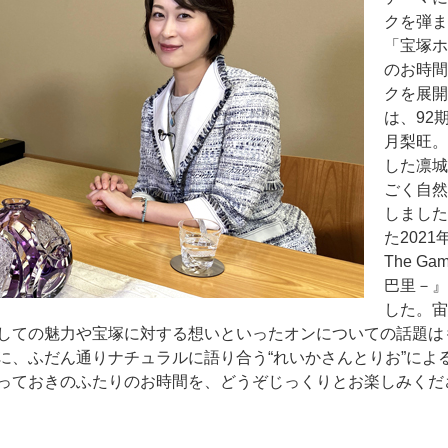
クを弾ま
「宝塚ホ
のお時間
クを展開
は、92
月梨旺。
した凛城
ごく自然
しました
た202
The Ga
巴里－』
した。宙
しての魅力や宝塚に対する想いといったオンについての話題は
に、ふだん通りナチュラルに語り合う“れいかさんとりお”によ
っておきのふたりのお時間を、どうぞじっくりとお楽しみくだ