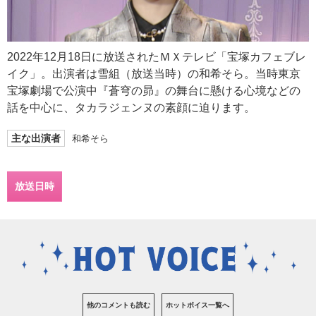
2022年12月18日に放送されたＭＸテレビ「宝塚カフェブレ
イク」。出演者は雪組（放送当時）の和希そら。当時東京
宝塚劇場で公演中『蒼穹の昴』の舞台に懸ける心境などの
話を中心に、タカラジェンヌの素顔に迫ります。
主な出演者
和希そら
放送日時
他のコメントも読む
ホットボイス一覧へ