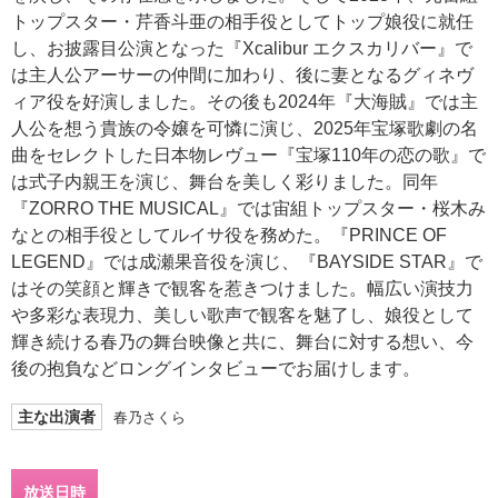
トップスター・芹香斗亜の相手役としてトップ娘役に就任
し、お披露目公演となった『Xcalibur エクスカリバー』で
は主人公アーサーの仲間に加わり、後に妻となるグィネヴ
ィア役を好演しました。その後も2024年『大海賊』では主
人公を想う貴族の令嬢を可憐に演じ、2025年宝塚歌劇の名
曲をセレクトした日本物レヴュー『宝塚110年の恋の歌』で
は式子内親王を演じ、舞台を美しく彩りました。同年
『ZORRO THE MUSICAL』では宙組トップスター・桜木み
なとの相手役としてルイサ役を務めた。『PRINCE OF
LEGEND』では成瀬果音役を演じ、『BAYSIDE STAR』で
はその笑顔と輝きで観客を惹きつけました。幅広い演技力
や多彩な表現力、美しい歌声で観客を魅了し、娘役として
輝き続ける春乃の舞台映像と共に、舞台に対する想い、今
後の抱負などロングインタビューでお届けします。
主な出演者
春乃さくら
放送日時