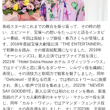
各組スターがこれまでの舞台を振り返って、その時の想
い、エピソード、宝塚への想いをたっぷりと語るインタビ
ュー番組。今回は宙組トップ娘役・春乃さくらが登場しま
す。2016年星組宝塚大劇場公演『THE ENTERTAINER!』
で初舞台を踏み、その後宙組配属になりました。2019年
『オーシャンズ11』新人公演ではサファイア役を演じ、
2021年『Hotel Svizra House ホテル スヴィッツラ ハウス』
ではドイツ兵と恋に落ちるダンサー、シルヴィ役を繊細に
表現し、その演技力と歌唱力で観客を魅了しました。同年
『Delicieux!－甘美なる巴里－』では初のエトワールに抜擢
され、美しい歌声で注目を集めました。2022年『NEVER
SAY GOODBYE』新人公演では初のヒロインを務め、新進
気鋭のアメリカ人劇作家のキャサリン・マクレガー役を演
じ、同年『カルト・ワイン』ではアマンダ・フェンテス役
を演じ、その存在感を示しました。そして2023年、元宙組