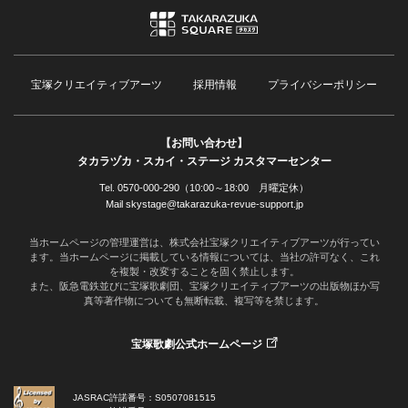
宝塚クリエイティブアーツ
採用情報
プライバシーポリシー
【お問い合わせ】
タカラヅカ・スカイ・ステージ カスタマーセンター
Tel. 0570-000-290（10:00～18:00 月曜定休）
Mail skystage@takarazuka-revue-support.jp
当ホームページの管理運営は、株式会社宝塚クリエイティブアーツが行ってい
ます。当ホームページに掲載している情報については、当社の許可なく、これ
を複製・改変することを固く禁止します。
また、阪急電鉄並びに宝塚歌劇団、宝塚クリエイティブアーツの出版物ほか写
真等著作物についても無断転載、複写等を禁じます。
宝塚歌劇公式ホームページ
JASRAC許諾番号：S0507081515