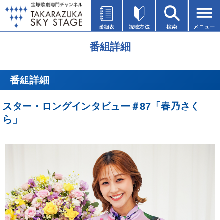
番組詳細
番組詳細
スター・ロングインタビュー＃87「春乃さく
ら」