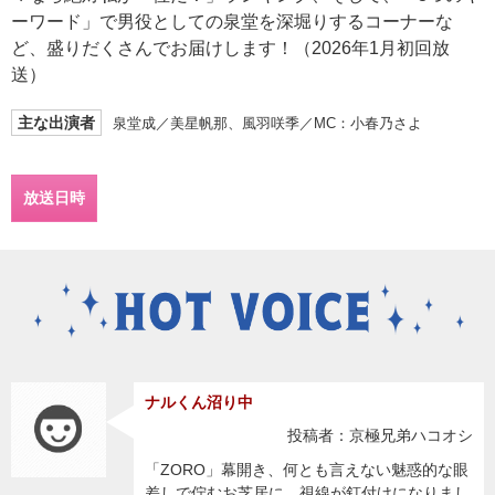
ーワード」で男役としての泉堂を深堀りするコーナーな
ど、盛りだくさんでお届けします！（2026年1月初回放
送）
主な出演者
泉堂成／美星帆那、風羽咲季／MC：小春乃さよ
放送日時
ナルくん沼り中
投稿者：京極兄弟ハコオシ
「ZORO」幕開き、何とも言えない魅惑的な眼
差しで佇むお芝居に、視線が釘付けになりまし