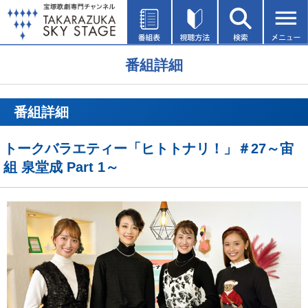
番組詳細
番組詳細
トークバラエティー「ヒトトナリ！」＃27～宙
組 泉堂成 Part 1～