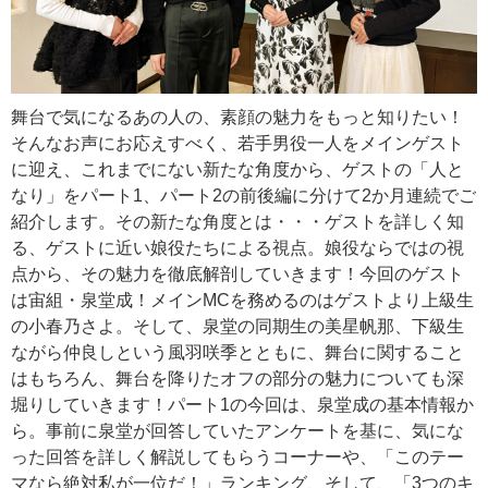
舞台で気になるあの人の、素顔の魅力をもっと知りたい！
そんなお声にお応えすべく、若手男役一人をメインゲスト
に迎え、これまでにない新たな角度から、ゲストの「人と
なり」をパート1、パート2の前後編に分けて2か月連続でご
紹介します。その新たな角度とは・・・ゲストを詳しく知
る、ゲストに近い娘役たちによる視点。娘役ならではの視
点から、その魅力を徹底解剖していきます！今回のゲスト
は宙組・泉堂成！メインMCを務めるのはゲストより上級生
の小春乃さよ。そして、泉堂の同期生の美星帆那、下級生
ながら仲良しという風羽咲季とともに、舞台に関すること
はもちろん、舞台を降りたオフの部分の魅力についても深
堀りしていきます！パート1の今回は、泉堂成の基本情報か
ら。事前に泉堂が回答していたアンケートを基に、気にな
った回答を詳しく解説してもらうコーナーや、「このテー
マなら絶対私が一位だ！」ランキング、そして、「3つのキ