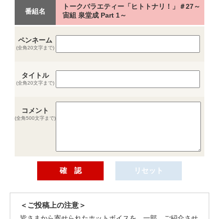
トークバラエティー「ヒトトナリ！」＃27～
番組名
宙組 泉堂成 Part 1～
ペンネーム
(全角20文字まで)
タイトル
(全角20文字まで)
コメント
(全角500文字まで)
＜ご投稿上の注意＞
皆さまから寄せられたホットボイスを、一部、ご紹介させ