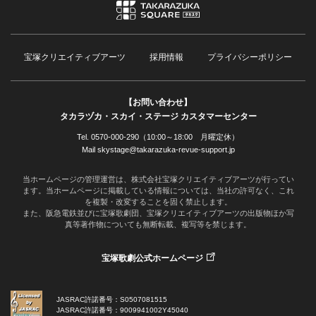
宝塚クリエイティブアーツ
採用情報
プライバシーポリシー
【お問い合わせ】
タカラヅカ・スカイ・ステージ カスタマーセンター
Tel. 0570-000-290（10:00～18:00 月曜定休）
Mail skystage@takarazuka-revue-support.jp
当ホームページの管理運営は、株式会社宝塚クリエイティブアーツが行ってい
ます。当ホームページに掲載している情報については、当社の許可なく、これ
を複製・改変することを固く禁止します。
また、阪急電鉄並びに宝塚歌劇団、宝塚クリエイティブアーツの出版物ほか写
真等著作物についても無断転載、複写等を禁じます。
宝塚歌劇公式ホームページ
JASRAC許諾番号：S0507081515
JASRAC許諾番号：9009941002Y45040