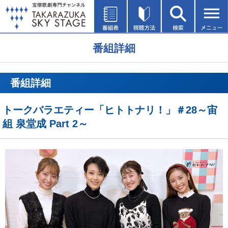
番組詳細
番組詳細
トークバラエティー「ヒトトナリ！」＃28～宙
組 泉堂成 Part 2～