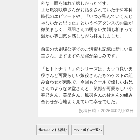
外な一面を知れて嬉しかったです。
また風羽咲季さんがお話をされていた予科本科
時代のエピソードや、「いつか飛んでいくんじ
ゃないかと思った」というペアダンスのお話が
微笑ましく、風羽さんの明るい笑顔も相まって
温かい雰囲気を感じながら拝見しました。
前回の大劇場公演でのご活躍も記憶に新しい泉
堂さん。ますますの活躍が楽しみです。
「ヒトトナリ！」のシリーズは、カッコ良い男
役さんと可愛らしい娘役さんたちのゲストの組
み合わせが素敵で、今回もクールで優しいお兄
さんのような泉堂さんと、笑顔が可愛らしい小
春乃さん、美星さん、風羽さんの皆さんの組み
合わせが心地よく見ていて幸せでした。
投稿日時：2026年02月03日
他のコメントも読む
ホットボイス一覧へ