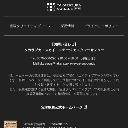
宝塚クリエイティブアーツ
採用情報
プライバシーポリシー
【お問い合わせ】
タカラヅカ・スカイ・ステージ カスタマーセンター
Tel. 0570-000-290（10:00～18:00 月曜定休）
Mail skystage@takarazuka-revue-support.jp
当ホームページの管理運営は、株式会社宝塚クリエイティブアーツが行ってい
ます。当ホームページに掲載している情報については、当社の許可なく、これ
を複製・改変することを固く禁止します。
また、阪急電鉄並びに宝塚歌劇団、宝塚クリエイティブアーツの出版物ほか写
真等著作物についても無断転載、複写等を禁じます。
宝塚歌劇公式ホームページ
JASRAC許諾番号：S0507081515