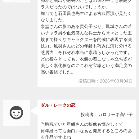
脚本と演出が過去のことばの泉の中でも最高ク
ラスだったのではないでしょうか。
舞台でも石田昌也先生による古典再演が見たく
なりました。
泉堂さんの影のある貴公子ぶり、鳳城さんの若
いチャラ男や血気盛んな兵士から堂々とした王
族まで様々なキャラクターを的確に表現する演
技力、風羽さんのどの年齢も巧みに演じ分ける
芝居力…それぞれ本当に素晴らしかったです。
どの役をとっても、衣装の着こなしや立ち姿が
美しく素化粧なのにこれぞ宝塚という満足度の
高い番組でした。
投稿日時：2026年03月04日
ダル・レークの恋
投稿者：カロリーネ高い子
当時観ていた星組さんの映像も懐かしくて
何年経っても面白いなぁと発見するところのあ
る作品ですよね