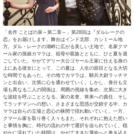
「名作 ことばの泉～第二章～」第28回は『ダルレークの
恋』をお届けします。舞台はインド北部、カシミール地
方。ダル・レークの湖畔に広がる美しい土地で、名家クマ
ール家の孫娘カマラは、祖母や親族とともに、ひと夏を過
ごしていた。やがてデリー大公ゴヤール王家に仕える身の
上にある彼女にとって、この夏は、人生の節目となる大切
な時間でもあった。その地でカマラは、騎兵大尉ラッチマ
ンと出会い、次第に心を通わせていく。しかし、身分も立
場も異なる二人の関係は、周囲の視線を集め、次第に大き
な波紋を呼ぶこととなる。家の名誉、将来への責任、そし
てラッチマンへの想い、さまざまな思惑が交錯する中、カ
マラは自らの立場と恋心の狭間で揺れ動いていく。一方、
クマール家を取り巻く人々もまた、それぞれに抱えた想い
と事情を胸に、時代の流れの中で選択を迫られていく。穏
やかに流れていた時間は、やがて大きな運命へと巻き込ま