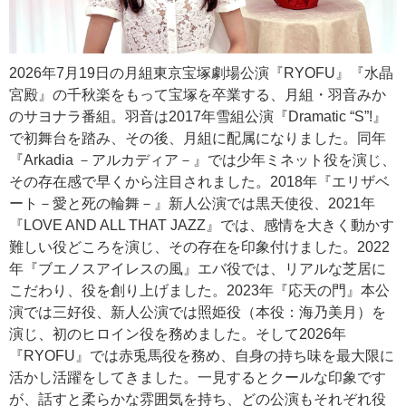
2026年7月19日の月組東京宝塚劇場公演『RYOFU』『水晶
宮殿』の千秋楽をもって宝塚を卒業する、月組・羽音みか
のサヨナラ番組。羽音は2017年雪組公演『Dramatic “S”!』
で初舞台を踏み、その後、月組に配属になりました。同年
『Arkadia －アルカディア－』では少年ミネット役を演じ、
その存在感で早くから注目されました。2018年『エリザベ
ート－愛と死の輪舞－』新人公演では黒天使役、2021年
『LOVE AND ALL THAT JAZZ』では、感情を大きく動かす
難しい役どころを演じ、その存在を印象付けました。2022
年『ブエノスアイレスの風』エバ役では、リアルな芝居に
こだわり、役を創り上げました。2023年『応天の門』本公
演では三好役、新人公演では照姫役（本役：海乃美月）を
演じ、初のヒロイン役を務めました。そして2026年
『RYOFU』では赤兎馬役を務め、自身の持ち味を最大限に
活かし活躍をしてきました。一見するとクールな印象です
が、話すと柔らかな雰囲気を持ち、どの公演もそれぞれ役