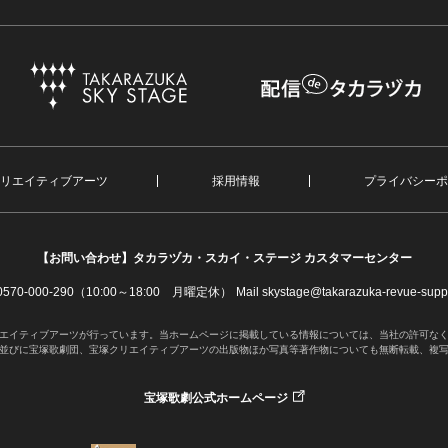
リエイティブアーツ
採用情報
プライバシーポ
【お問い合わせ】
タカラヅカ・スカイ・ステージ カスタマーセンター
. 0570-000-290（10:00～18:00 月曜定休）
Mail skystage@takarazuka-revue-suppo
エイティブアーツが行っています。当ホームページに掲載している情報については、当社の許可な
並びに宝塚歌劇団、宝塚クリエイティブアーツの出版物ほか写真等著作物についても無断転載、複
宝塚歌劇公式ホームページ