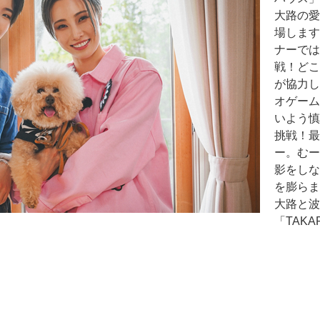
大路の愛
場します
ナーでは
戦！どこ
が協力し
オゲーム
いよう慎
挑戦！最
ー。むー
影をしな
を膨らま
大路と波
「TAK