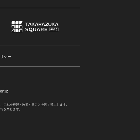
リシー
rt.jp
く、これを複製・改変することを固く禁止します。
写等を禁じます。