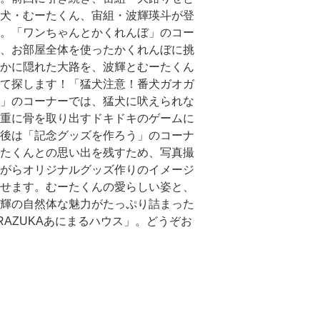
犬・むーたくん、宙組・波輝瑛斗が登
。「ワンちゃんとかくれんぼ」のコー
、お部屋全体を使ったかくれんぼに挑
かに隠れた大路を、波輝とむーたくん
て探します！「猛犬注意！番犬ガオガ
」のコーナーでは、猛犬に吠えられな
重に骨を取り出すドキドキのゲームに
後は「記念グッズを作ろう」のコーナ
たくんとの思い出を残すため、写真撮
がらオリジナルグッズ作りのイメージ
せます。むーたくんの愛らしい姿と、
輝の自然体な魅力がたっぷり詰まった
ARAZUKAあにまるハウス」。どうぞお