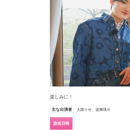
楽しみに！
主な出演者
大路りせ、波輝瑛斗
放送日時