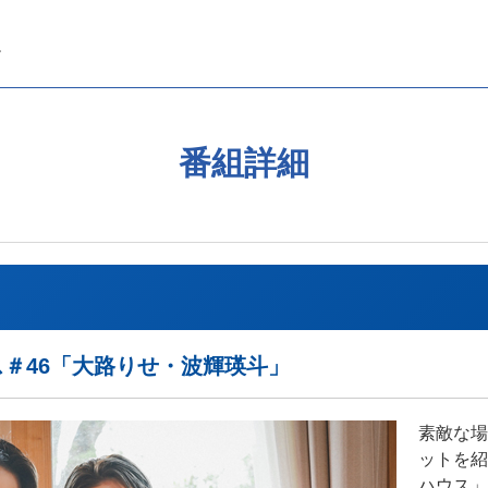
番組詳細
ウス＃46「大路りせ・波輝瑛斗」
素敵な場
ットを紹
ハウス」