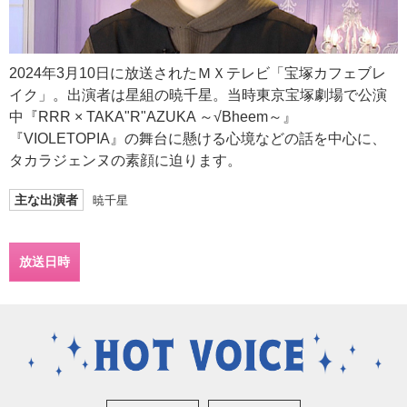
2024年3月10日に放送されたＭＸテレビ「宝塚カフェブレ
イク」。出演者は星組の暁千星。当時東京宝塚劇場で公演
中『RRR × TAKA"R"AZUKA ～√Bheem～』
『VIOLETOPIA』の舞台に懸ける心境などの話を中心に、
タカラジェンヌの素顔に迫ります。
主な出演者
暁千星
放送日時