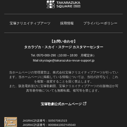
宝塚クリエイティブアーツ
採用情報
プライバシーポリシー
【お問い合わせ】
タカラヅカ・スカイ・ステージ カスタマーセンター
Tel. 0570-000-290（10:00～18:00 月曜定休）
Mail skystage@takarazuka-revue-support.jp
当ホームページの管理運営は、株式会社宝塚クリエイティブアーツが行ってい
ます。当ホームページに掲載している情報については、当社の許可なく、これ
を複製・改変することを固く禁止します。
また、阪急電鉄並びに宝塚歌劇団、宝塚クリエイティブアーツの出版物ほか写
真等著作物についても無断転載、複写等を禁じます。
宝塚歌劇公式ホームページ
JASRAC許諾番号：S0507081515
JASRAC許諾番号：9009941002Y45040