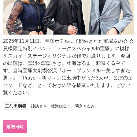
2025年11月11日、宝塚ホテルにて開催された宝塚友の会 会
員様限定特別イベント「トークスペシャルin宝塚」の模様
をスカイ・ステージオリジナル収録でお送りします。今回
の出演は、雪組の諏訪さき、壮海はるま、莉奈くるみで
す。当時宝塚大劇場公演『ボー・ブランメル～美しすぎた
男～』『Prayer～祈り～』に出演中だった3人が、公演のエ
ピソードなど、とっておきの話を披露いたします。ぜひご
覧ください。
主な出演者
諏訪さき、壮海はるま、莉奈くるみ
放送日時