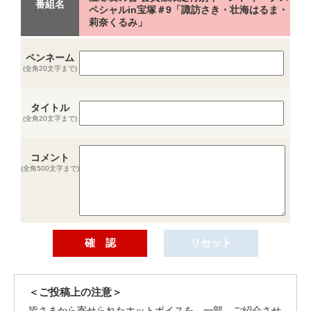
番組名
ペシャルin宝塚＃9「諏訪さき・壮海はるま・
莉奈くるみ」
ペンネーム
(全角20文字まで)
タイトル
(全角20文字まで)
コメント
(全角500文字まで)
＜ご投稿上の注意＞
皆さまから寄せられたホットボイスを、一部、ご紹介させ