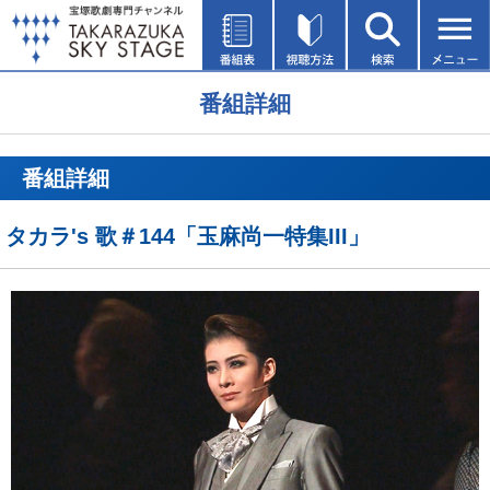
番組詳細
番組詳細
タカラ's 歌＃144「玉麻尚一特集III」