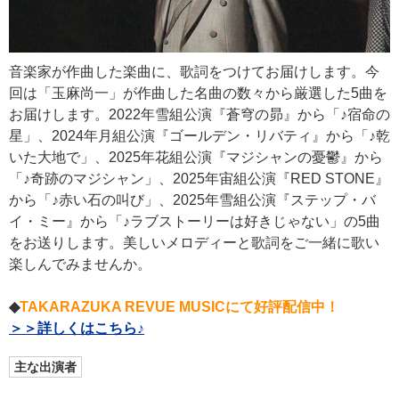
音楽家が作曲した楽曲に、歌詞をつけてお届けします。今
回は「玉麻尚一」が作曲した名曲の数々から厳選した5曲を
お届けします。2022年雪組公演『蒼穹の昴』から「♪宿命の
星」、2024年月組公演『ゴールデン・リバティ』から「♪乾
いた大地で」、2025年花組公演『マジシャンの憂鬱』から
「♪奇跡のマジシャン」、2025年宙組公演『RED STONE』
から「♪赤い石の叫び」、2025年雪組公演『ステップ・バ
イ・ミー』から「♪ラブストーリーは好きじゃない」の5曲
をお送りします。美しいメロディーと歌詞をご一緒に歌い
楽しんでみませんか。
◆
TAKARAZUKA REVUE MUSICにて好評配信中！
＞＞詳しくはこちら♪
主な出演者