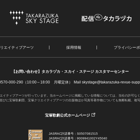
リエイティブアーツ
採用情報
プライバシーポ
【お問い合わせ】
タカラヅカ・スカイ・ステージ カスタマーセンター
. 0570-000-290（10:00～18:00 月曜定休）
Mail skystage@takarazuka-revue-suppo
エイティブアーツが行っています。当ホームページに掲載している情報については、当社の許可な
並びに宝塚歌劇団、宝塚クリエイティブアーツの出版物ほか写真等著作物についても無断転載、複
宝塚歌劇公式ホームページ
JASRAC許諾番号：S0507081515
JASRAC許諾番号：9009941002Y45040