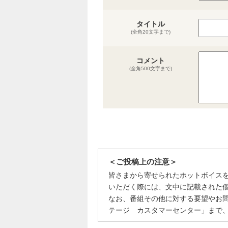
タイトル
(全角20文字まで)
コメント
(全角500文字まで)
＜ご投稿上の注意＞
皆さまから寄せられたホットボイス
いただく際には、文中に記載された
なお、番組その他に対する要望やお
テージ カスタマーセンター」まで