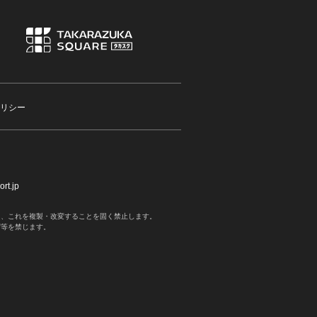
リシー
rt.jp
く、これを複製・改変することを固く禁止します。
写等を禁じます。