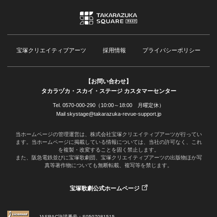
宝塚クリエイティブアーツ
採用情報
プライバシーポリシー
【お問い合わせ】
タカラヅカ・スカイ・ステージ カスタマーセンター
Tel. 0570-000-290（10:00～18:00 月曜定休）
Mail skystage@takarazuka-revue-support.jp
当ホームページの管理運営は、株式会社宝塚クリエイティブアーツが行ってい
ます。当ホームページに掲載している情報については、当社の許可なく、これ
を複製・改変することを固く禁止します。
また、阪急電鉄並びに宝塚歌劇団、宝塚クリエイティブアーツの出版物ほか写
真等著作物についても無断転載、複写等を禁じます。
宝塚歌劇公式ホームページ
JASRAC許諾番号：S0507081515