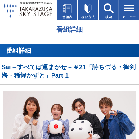
番組詳細
番組詳細
Sai－すべては運まかせ－＃21「詩ちづる・御剣
海・稀惺かずと」Part 1