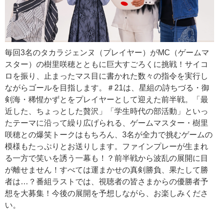
毎回3名のタカラジェンヌ（プレイヤー）がMC（ゲームマ
スター）の樹里咲穂とともに巨大すごろくに挑戦！サイコ
ロを振り、止まったマス目に書かれた数々の指令を実行し
ながらゴールを目指します。＃21は、星組の詩ちづる・御
剣海・稀惺かずとをプレイヤーとして迎えた前半戦。「最
近した、ちょっとした贅沢」「学生時代の部活動」といっ
たテーマに沿って繰り広げられる、ゲームマスター・樹里
咲穂との爆笑トークはもちろん、3名が全力で挑むゲームの
模様もたっぷりとお送りします。ファインプレーが生まれ
る一方で笑いを誘う一幕も！？前半戦から波乱の展開に目
が離せません！すべては運まかせの真剣勝負、果たして勝
者は…？番組ラストでは、視聴者の皆さまからの優勝者予
想を大募集！今後の展開を予想しながら、お楽しみくださ
い。