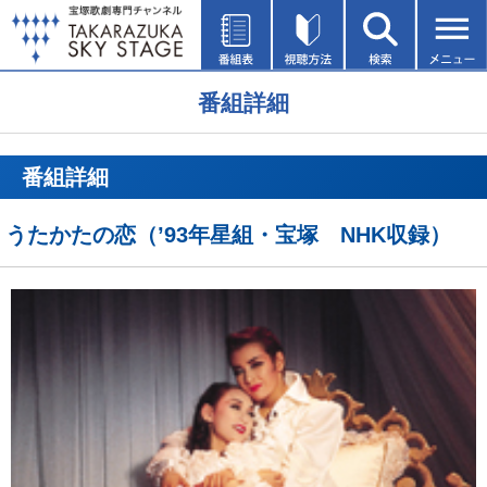
番組詳細
番組詳細
うたかたの恋（’93年星組・宝塚 NHK収録）