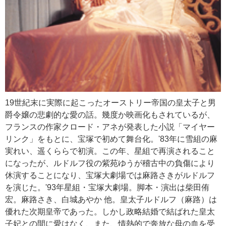
19世紀末に実際に起こったオーストリー帝国の皇太子と男
爵令嬢の悲劇的な愛の話。幾度か映画化もされているが、
フランスの作家クロード・アネが発表した小説「マイヤー
リンク」をもとに、宝塚で初めて舞台化。'83年に雪組の麻
実れい、遥くららで初演。この年、星組で再演されること
になったが、ルドルフ役の紫苑ゆうが稽古中の負傷により
休演することになり、宝塚大劇場では麻路さきがルドルフ
を演じた。'93年星組・宝塚大劇場。脚本・演出は柴田侑
宏。麻路さき、白城あやか 他。皇太子ルドルフ（麻路）は
優れた次期皇帝であった。しかし政略結婚で結ばれた皇太
子妃との間に愛はなく、また、情熱的で奔放な母の血を受