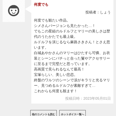
何度でも
投稿者：しょう
何度でも観たい作品。
シメさんバージョンも見たかった…！
でもこの星組のルドルフとマリーの美しさは歴
代のうたかたでも最上級。
ルドルフを演じるなら麻路さきさん！とさえ思
います。
白城あやかさんのマリーはひたすら可憐、お衣
装とシーンにバチっと合った鬘やアクセサリー
に至るまで完璧だと思っています。
高画質で見られるなんて最高！
宝塚らしい、美しい悲恋。
終盤のワルツのシーンで涙がキラリと光るマリ
ー、見つめるルドルフが素敵すぎて…
これからも何度も観ます！
投稿日時：2023年05月01日
他のコメントも読む
ホットボイス一覧へ