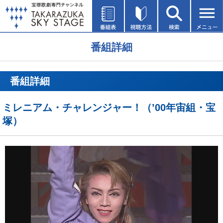
番組詳細
番組詳細
ミレニアム・チャレンジャー！（’00年宙組・宝
塚）