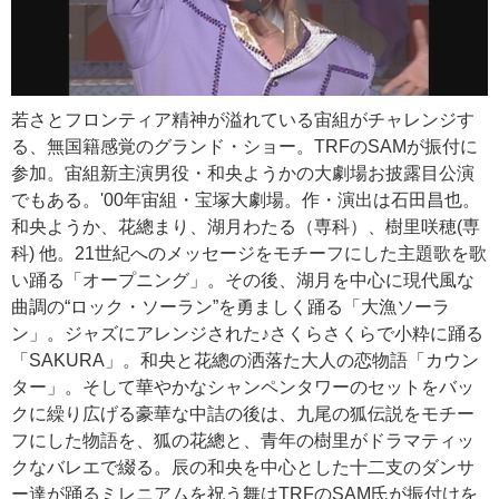
若さとフロンティア精神が溢れている宙組がチャレンジす
る、無国籍感覚のグランド・ショー。TRFのSAMが振付に
参加。宙組新主演男役・和央ようかの大劇場お披露目公演
でもある。'00年宙組・宝塚大劇場。作・演出は石田昌也。
和央ようか、花總まり、湖月わたる（専科）、樹里咲穂(専
科) 他。21世紀へのメッセージをモチーフにした主題歌を歌
い踊る「オープニング」。その後、湖月を中心に現代風な
曲調の“ロック・ソーラン”を勇ましく踊る「大漁ソーラ
ン」。ジャズにアレンジされた♪さくらさくらで小粋に踊る
「SAKURA」。和央と花總の洒落た大人の恋物語「カウン
ター」。そして華やかなシャンペンタワーのセットをバッ
クに繰り広げる豪華な中詰の後は、九尾の狐伝説をモチー
フにした物語を、狐の花總と、青年の樹里がドラマティッ
クなバレエで綴る。辰の和央を中心とした十二支のダンサ
ー達が踊るミレニアムを祝う舞はTRFのSAM氏が振付けを