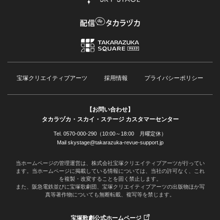
宝塚クリエイティブアーツ
採用情報
プライバシーポリシー
【お問い合わせ】
タカラヅカ・スカイ・ステージ カスタマーセンター
Tel. 0570-000-290（10:00～18:00 月曜定休）
Mail skystage@takarazuka-revue-support.jp
当ホームページの管理運営は、株式会社宝塚クリエイティブアーツが行ってい
ます。当ホームページに掲載している情報については、当社の許可なく、これ
を複製・改変することを固く禁止します。
また、阪急電鉄並びに宝塚歌劇団、宝塚クリエイティブアーツの出版物ほか写
真等著作物についても無断転載、複写等を禁じます。
宝塚歌劇公式ホームページ