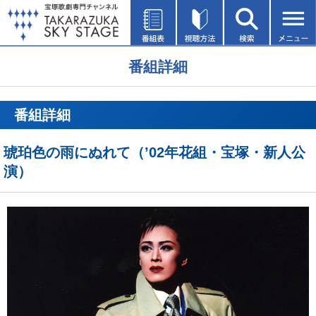
番組詳細
番組詳細
琥珀色の雨にぬれて（’02年花組・宝塚・新人公
演）