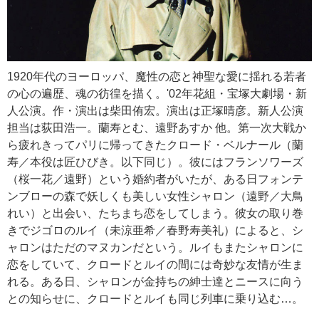
1920年代のヨーロッパ、魔性の恋と神聖な愛に揺れる若者
の心の遍歴、魂の彷徨を描く。'02年花組・宝塚大劇場・新
人公演。作・演出は柴田侑宏。演出は正塚晴彦。新人公演
担当は荻田浩一。蘭寿とむ、遠野あすか 他。第一次大戦か
ら疲れきってパリに帰ってきたクロード・ベルナール（蘭
寿／本役は匠ひびき。以下同じ）。彼にはフランソワーズ
（桜一花／遠野）という婚約者がいたが、ある日フォンテ
ンブローの森で妖しくも美しい女性シャロン（遠野／大鳥
れい）と出会い、たちまち恋をしてしまう。彼女の取り巻
きでジゴロのルイ（未涼亜希／春野寿美礼）によると、シ
ャロンはただのマヌカンだという。ルイもまたシャロンに
恋をしていて、クロードとルイの間には奇妙な友情が生ま
れる。ある日、シャロンが金持ちの紳士達とニースに向う
との知らせに、クロードとルイも同じ列車に乗り込む…。