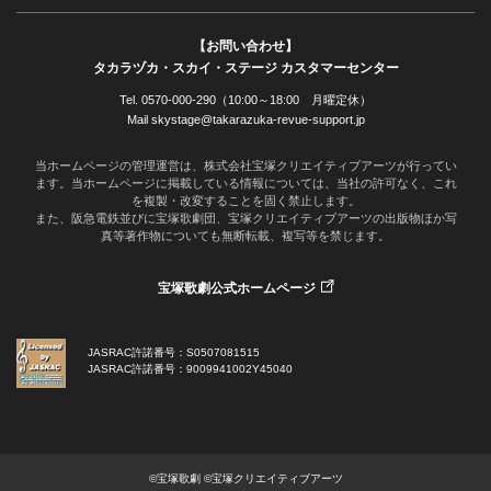
【お問い合わせ】
タカラヅカ・スカイ・ステージ カスタマーセンター
Tel. 0570-000-290（10:00～18:00 月曜定休）
Mail skystage@takarazuka-revue-support.jp
当ホームページの管理運営は、株式会社宝塚クリエイティブアーツが行ってい
ます。当ホームページに掲載している情報については、当社の許可なく、これ
を複製・改変することを固く禁止します。
また、阪急電鉄並びに宝塚歌劇団、宝塚クリエイティブアーツの出版物ほか写
真等著作物についても無断転載、複写等を禁じます。
宝塚歌劇公式ホームページ
JASRAC許諾番号：S0507081515
JASRAC許諾番号：9009941002Y45040
©宝塚歌劇 ©宝塚クリエイティブアーツ