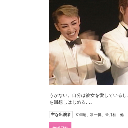
うがない。自分は彼女を愛しているし
を回想しはじめる…。
主な出演者
立樹遥、壮一帆、音月桂 他