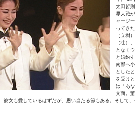
太田哲則
界大戦が
ャージー
ってきた
（立樹）
（壮）、
となくウ
と婚約す
南部へ小
としたと
を受けと
は「あな
文面。驚
、彼女も愛しているはずだが、思い当たる節もある。そして、