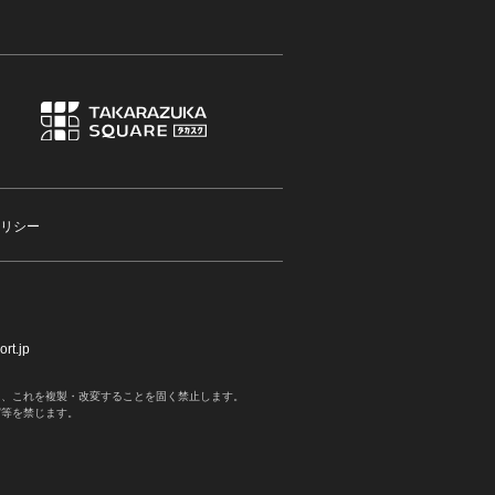
リシー
rt.jp
く、これを複製・改変することを固く禁止します。
写等を禁じます。