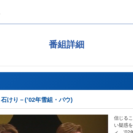
番組詳細
h 石けり－(’02年雪組・バウ)
信じるこ
い疑惑を
ィ。’0