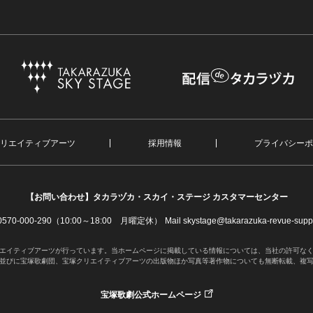
リエイティブアーツ
採用情報
プライバシーポ
【お問い合わせ】
タカラヅカ・スカイ・ステージ カスタマーセンター
. 0570-000-290（10:00～18:00 月曜定休）
Mail skystage@takarazuka-revue-suppo
エイティブアーツが行っています。当ホームページに掲載している情報については、当社の許可な
並びに宝塚歌劇団、宝塚クリエイティブアーツの出版物ほか写真等著作物についても無断転載、複
宝塚歌劇公式ホームページ