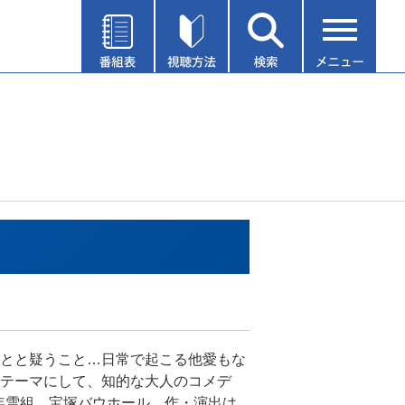
とと疑うこと…日常で起こる他愛もな
テーマにして、知的な大人のコメデ
2年雪組。宝塚バウホール。作・演出は