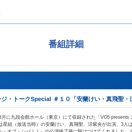
番組詳細
ステージ・トークSpecial ＃１０「安蘭けい・真飛聖
年8月に九段会館ホール（東京）にて収録された「VO5 presents
回は星組（放送当時）の安蘭けい、真飛聖、涼紫央が出演。3人
ル・オブ・シバ！！』の公演終了後に駆けつけてくれました。