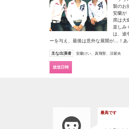
製のお
安蘭が
席は大
楽しみ
は、途
ーを与え、最後は意外な展開が…！あっ
主な出演者
安蘭けい、真飛聖、涼紫央
放送日時
最高です