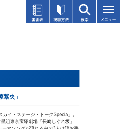
・涼紫央」
 スカイ・ステージ・トークSpecia」。
は星組東京宝塚劇場『長崎しぐれ坂』
テーマソングが流れる中で3人は涼お手