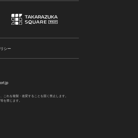
リシー
rt.jp
く、これを複製・改変することを固く禁止します。
写等を禁じます。