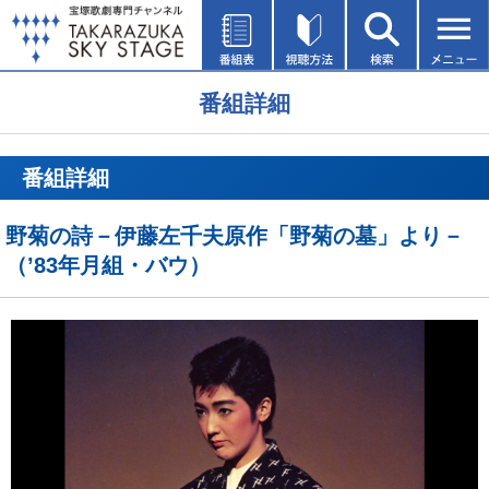
番組詳細
番組詳細
野菊の詩－伊藤左千夫原作「野菊の墓」より－
（’83年月組・バウ）