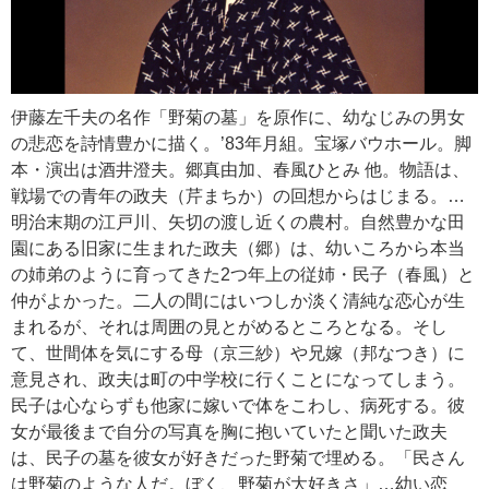
伊藤左千夫の名作「野菊の墓」を原作に、幼なじみの男女
の悲恋を詩情豊かに描く。’83年月組。宝塚バウホール。脚
本・演出は酒井澄夫。郷真由加、春風ひとみ 他。物語は、
戦場での青年の政夫（芹まちか）の回想からはじまる。…
明治末期の江戸川、矢切の渡し近くの農村。自然豊かな田
園にある旧家に生まれた政夫（郷）は、幼いころから本当
の姉弟のように育ってきた2つ年上の従姉・民子（春風）と
仲がよかった。二人の間にはいつしか淡く清純な恋心が生
まれるが、それは周囲の見とがめるところとなる。そし
て、世間体を気にする母（京三紗）や兄嫁（邦なつき）に
意見され、政夫は町の中学校に行くことになってしまう。
民子は心ならずも他家に嫁いで体をこわし、病死する。彼
女が最後まで自分の写真を胸に抱いていたと聞いた政夫
は、民子の墓を彼女が好きだった野菊で埋める。「民さん
は野菊のような人だ。ぼく、野菊が大好きさ」…幼い恋