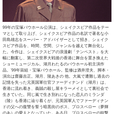
99年の宝塚バウホール公演は、シェイクスピア作品をテー
マとして取り上げ、シェイクスピア作品の名訳で著名な小
田島雄志をスーパー・アドバイザーとして招き、シェイク
スピア作品を、時間、空間、ジャンルを越えて舞台化し
た。今作は、シェイクスピアの浪漫劇「テンペスト」を大
幅に翻案し、第二次世界大戦後の香港に舞台を置き換えた
ショーミュージカル。湖月わたるのバウホール初主演作
品。'99年宙組・宝塚バウホール。監修は酒井澄夫、脚本・
演出は齋藤吉正。湖月、陵あきの 他。大嵐で遭難し過去の
記憶を失った元英国軍仕官ファーディナンド（湖月）は、
香港に流れ着き、義賊の殺し屋キラーメイとして裏社会で
生きていた。同じ嵐で生き別れになった恋人のミランダ
（陵）も香港に辿り着くが、元英国軍人でファーディナン
ドの父への復讐を誓う暗黒街のボス、プロスペロー（夢輝
のあ）の愛人となっていた。ある日、プロスペローの狙撃