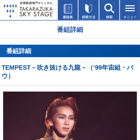
番組詳細
番組詳細
TEMPEST－吹き抜ける九龍－（’99年宙組・バ
ウ）