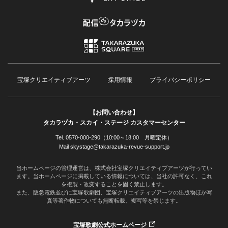
宝塚クリエイティブアーツ
採用情報
プライバシーポリシー
【お問い合わせ】
タカラヅカ・スカイ・ステージ カスタマーセンター
Tel. 0570-000-290（10:00～18:00 月曜定休）
Mail skystage@takarazuka-revue-support.jp
当ホームページの管理運営は、株式会社宝塚クリエイティブアーツが行ってい
ます。当ホームページに掲載している情報については、当社の許可なく、これ
を複製・改変することを固く禁止します。
また、阪急電鉄並びに宝塚歌劇団、宝塚クリエイティブアーツの出版物ほか写
真等著作物についても無断転載、複写等を禁じます。
宝塚歌劇公式ホームページ