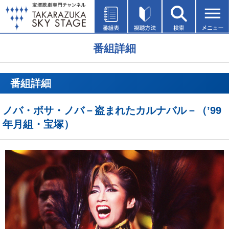
番組詳細
番組詳細
ノバ・ボサ・ノバ－盗まれたカルナバル－（’99
年月組・宝塚）