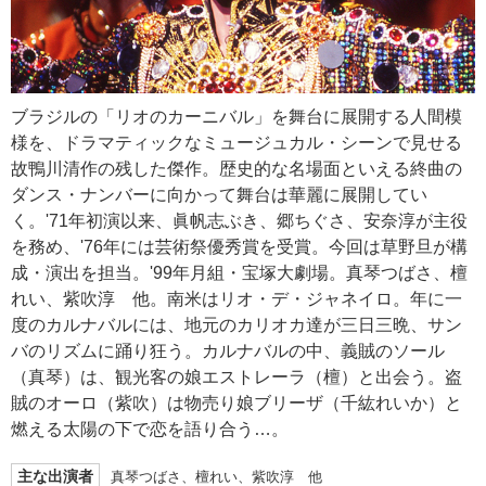
ブラジルの「リオのカーニバル」を舞台に展開する人間模
様を、ドラマティックなミュージュカル・シーンで見せる
故鴨川清作の残した傑作。歴史的な名場面といえる終曲の
ダンス・ナンバーに向かって舞台は華麗に展開してい
く。'71年初演以来、眞帆志ぶき、郷ちぐさ、安奈淳が主役
を務め、'76年には芸術祭優秀賞を受賞。今回は草野旦が構
成・演出を担当。'99年月組・宝塚大劇場。真琴つばさ、檀
れい、紫吹淳 他。南米はリオ・デ・ジャネイロ。年に一
度のカルナバルには、地元のカリオカ達が三日三晩、サン
バのリズムに踊り狂う。カルナバルの中、義賊のソール
（真琴）は、観光客の娘エストレーラ（檀）と出会う。盗
賊のオーロ（紫吹）は物売り娘ブリーザ（千紘れいか）と
燃える太陽の下で恋を語り合う…。
主な出演者
真琴つばさ、檀れい、紫吹淳 他