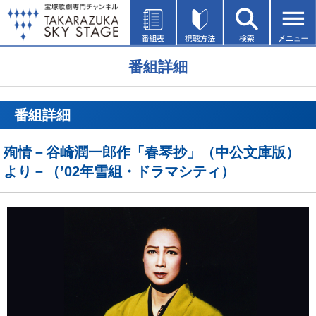
番組詳細
番組詳細
殉情－谷崎潤一郎作「春琴抄」（中公文庫版）
より－（’02年雪組・ドラマシティ）