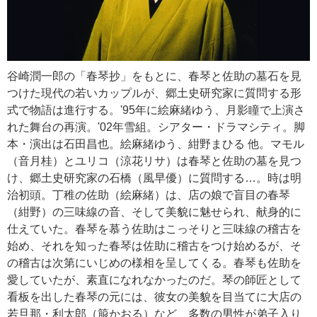
谷崎潤一郎の「春琴抄」をもとに、春琴と佐助の墓石を見
つけた現代の若いカップルが、郷土史研究家に質問する形
式で物語は進行する。'95年に絵麻緒ゆう、月影瞳で上演さ
れた舞台の再演。'02年雪組。シアター・ドラマシティ。脚
本・演出は石田昌也。絵麻緒ゆう、紺野まひる 他。マモル
（音月桂）とユリコ（涼花リサ）は春琴と佐助の墓を見つ
け、郷土史研究家の石橋（風早優）に質問する…。時は明
治初頭。丁稚の佐助（絵麻緒）は、店の娘で盲目の春琴
（紺野）の三味線の音、そして美貌に魅せられ、献身的に
仕えていた。春琴を慕う佐助はこっそりと三味線の稽古を
始め、それを知った春琴は佐助に稽古をつけ始めるが、そ
の稽古は次第にいじめの様相を呈してくる。春琴も佐助を
愛していたが、素直になれなかったのだ。琴の師匠として
看板を出した春琴の元には、彼女の美貌を目当てに大店の
若旦那・利太郎（箙かおる）など、多数の男性が弟子入り