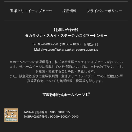
宝塚クリエイティブアーツ
採用情報
プライバシーポリシー
【お問い合わせ】
タカラヅカ・スカイ・ステージ カスタマーセンター
Tel. 0570-000-290（10:00～18:00 月曜定休）
Mail skystage@takarazuka-revue-support.jp
当ホームページの管理運営は、株式会社宝塚クリエイティブアーツが行ってい
ます。当ホームページに掲載している情報については、当社の許可なく、これ
を複製・改変することを固く禁止します。
また、阪急電鉄並びに宝塚歌劇団、宝塚クリエイティブアーツの出版物ほか写
真等著作物についても無断転載、複写等を禁じます。
宝塚歌劇公式ホームページ
JASRAC許諾番号：S0507081515
JASRAC許諾番号：9009941002Y45040