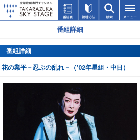
番組詳細
番組詳細
花の業平－忍ぶの乱れ－（’02年星組・中日）