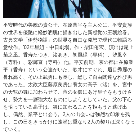
平安時代の美貌の貴公子、在原業平を主人公に、平安貴族
の世界を優艶に軽妙洒脱に描き出した新感覚の王朝絵巻。
古典文学「伊勢物語」の世界を自由な発想で現代に物語る
意欲作。'02年星組・中日劇場。作・柴田侑宏、演出は尾上
菊之丞。香寿たつき、渚あき、初風緑（専科）、汐風幸
（専科）、彩輝直（専科） 他。平安前期、京の都に在原業
平（香寿）という公達がいた。歌才にすぐれ、眉目秀麗の
誉れ高く、その上武勇にも長じ、総じて自由闊達な雅び男
であった。太政大臣藤原良房は養女の高子（渚）を、宮中
の天覧の舞に加わらせて、帝の女御にあげ皇子をもうけさ
せ、勢力を一層強大なものにしようとしていた。父の下心
を悟っている高子は、舞に加わることを拒もうと逃げ出
し、偶然、業平と出会う。2人の出会いは強烈な印象を残
し、この日をきっかけに逢瀬は重なり2人の契りは深くなっ
ていく。