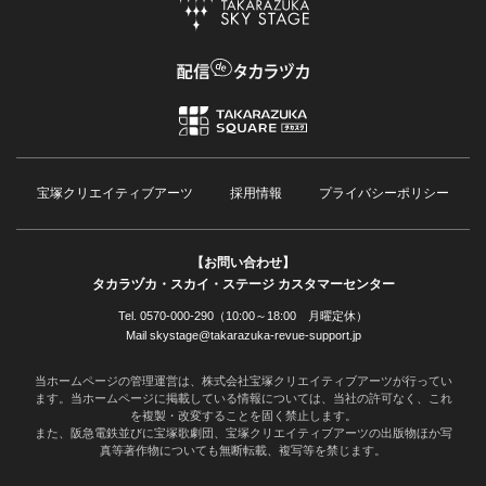
宝塚クリエイティブアーツ
採用情報
プライバシーポリシー
【お問い合わせ】
タカラヅカ・スカイ・ステージ カスタマーセンター
Tel. 0570-000-290（10:00～18:00 月曜定休）
Mail skystage@takarazuka-revue-support.jp
当ホームページの管理運営は、株式会社宝塚クリエイティブアーツが行ってい
ます。当ホームページに掲載している情報については、当社の許可なく、これ
を複製・改変することを固く禁止します。
また、阪急電鉄並びに宝塚歌劇団、宝塚クリエイティブアーツの出版物ほか写
真等著作物についても無断転載、複写等を禁じます。