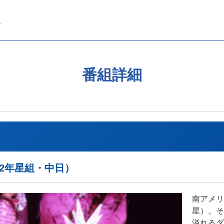
番組詳細
02年星組・中日）
南アメリ
星）。そ
溢れるダ