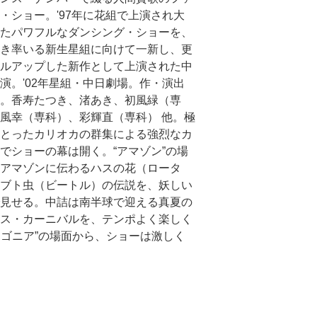
・ショー。'97年に花組で上演され大
たパワフルなダンシング・ショーを、
き率いる新生星組に向けて一新し、更
ルアップした新作として上演された中
演。'02年星組・中日劇場。作・演出
。香寿たつき、渚あき、初風緑（専
風幸（専科）、彩輝直（専科） 他。極
とったカリオカの群集による強烈なカ
でショーの幕は開く。“アマゾン”の場
アマゾンに伝わるハスの花（ロータ
ブト虫（ビートル）の伝説を、妖しい
見せる。中詰は南半球で迎える真夏の
ス・カーニバルを、テンポよく楽しく
ゴニア”の場面から、ショーは激しく