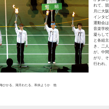
れて、競
月に大阪
インタビ
運動会は
音楽学校
凝らして
と各組主
き、二人
が。中間
がり、そ
行われ、
海ひかる、湖月わたる、和央ようか 他