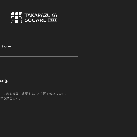
リシー
rt.jp
く、これを複製・改変することを固く禁止します。
写等を禁じます。