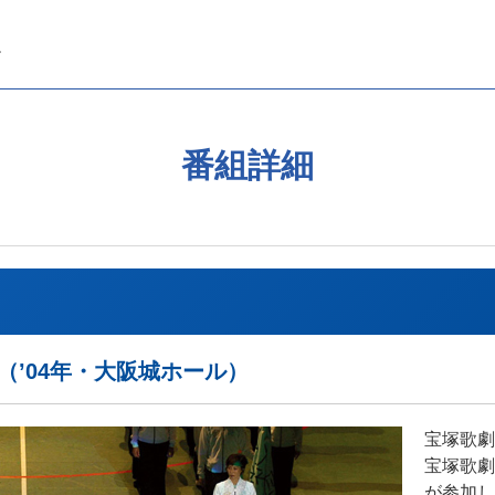
番組詳細
（’04年・大阪城ホール）
宝塚歌劇
宝塚歌劇
が参加し