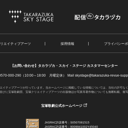
リエイティブアーツ
採用情報
プライバシーポ
【お問い合わせ】
タカラヅカ・スカイ・ステージ カスタマーセンター
. 0570-000-290（10:00～18:00 月曜定休）
Mail skystage@takarazuka-revue-suppo
エイティブアーツが行っています。当ホームページに掲載している情報については、当社の許可な
並びに宝塚歌劇団、宝塚クリエイティブアーツの出版物ほか写真等著作物についても無断転載、複
宝塚歌劇公式ホームページ
JASRAC許諾番号：S0507081515
JASRAC許諾番号：9009941002Y45040