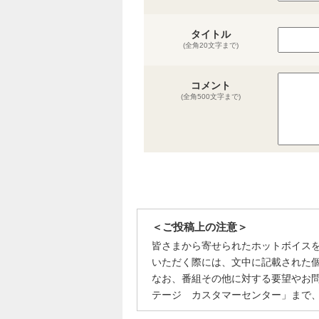
タイトル
(全角20文字まで)
コメント
(全角500文字まで)
＜ご投稿上の注意＞
皆さまから寄せられたホットボイス
いただく際には、文中に記載された
なお、番組その他に対する要望やお
テージ カスタマーセンター」まで