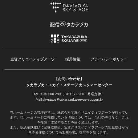
宝塚クリエイティブアーツ
採用情報
プライバシーポリシー
【お問い合わせ】
タカラヅカ・スカイ・ステージ カスタマーセンター
Tel. 0570-000-290（10:00～18:00 月曜定休）
Mail skystage@takarazuka-revue-support.jp
当ホームページの管理運営は、株式会社宝塚クリエイティブアーツが行ってい
ます。当ホームページに掲載している情報については、当社の許可なく、これ
を複製・改変することを固く禁止します。
また、阪急電鉄並びに宝塚歌劇団、宝塚クリエイティブアーツの出版物ほか写
真等著作物についても無断転載、複写等を禁じます。