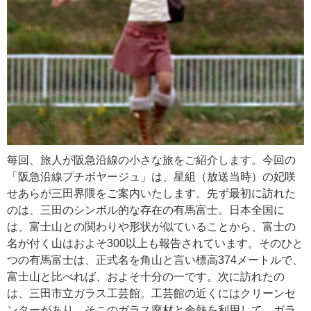
毎回、旅人が阪急沿線の小さな旅をご紹介します。今回の
「阪急沿線プチボヤージュ」は、星組（放送当時）の妃咲
せあらが三田界隈をご案内いたします。先ず最初に訪れた
のは、三田のシンボル的な存在の有馬富士。日本全国に
は、富士山との関わりや形状が似ていることから、富士の
名が付く山はおよそ300以上も報告されています。そのひと
つの有馬富士は、正式名を角山と言い標高374メートルで、
富士山と比べれば、およそ十分の一です。次に訪れたの
は、三田市立ガラス工芸館。工芸館の近くにはクリーンセ
ンターがあり、そこのガラス廃材と余熱を利用して、ガラ