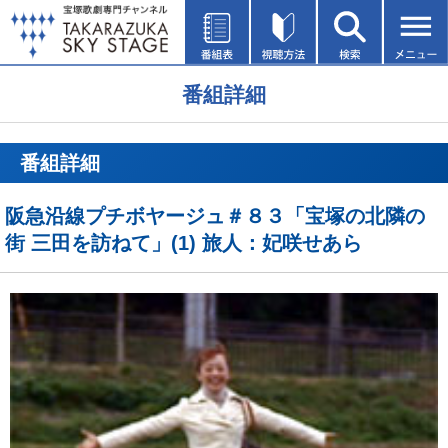
番組詳細
番組詳細
阪急沿線プチボヤージュ＃８３「宝塚の北隣の
街 三田を訪ねて」(1) 旅人：妃咲せあら