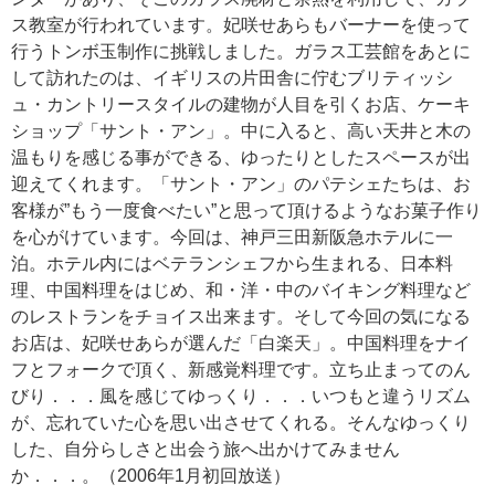
ス教室が行われています。妃咲せあらもバーナーを使って
行うトンボ玉制作に挑戦しました。ガラス工芸館をあとに
して訪れたのは、イギリスの片田舎に佇むブリティッシ
ュ・カントリースタイルの建物が人目を引くお店、ケーキ
ショップ「サント・アン」。中に入ると、高い天井と木の
温もりを感じる事ができる、ゆったりとしたスペースが出
迎えてくれます。「サント・アン」のパテシェたちは、お
客様が”もう一度食べたい”と思って頂けるようなお菓子作り
を心がけています。今回は、神戸三田新阪急ホテルに一
泊。ホテル内にはベテランシェフから生まれる、日本料
理、中国料理をはじめ、和・洋・中のバイキング料理など
のレストランをチョイス出来ます。そして今回の気になる
お店は、妃咲せあらが選んだ「白楽天」。中国料理をナイ
フとフォークで頂く、新感覚料理です。立ち止まってのん
びり．．．風を感じてゆっくり．．．いつもと違うリズム
が、忘れていた心を思い出させてくれる。そんなゆっくり
した、自分らしさと出会う旅へ出かけてみません
か．．．。（2006年1月初回放送）