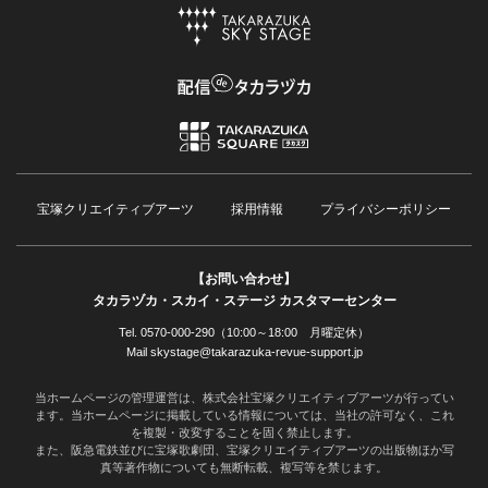
宝塚クリエイティブアーツ
採用情報
プライバシーポリシー
【お問い合わせ】
タカラヅカ・スカイ・ステージ カスタマーセンター
Tel. 0570-000-290（10:00～18:00 月曜定休）
Mail skystage@takarazuka-revue-support.jp
当ホームページの管理運営は、株式会社宝塚クリエイティブアーツが行ってい
ます。当ホームページに掲載している情報については、当社の許可なく、これ
を複製・改変することを固く禁止します。
また、阪急電鉄並びに宝塚歌劇団、宝塚クリエイティブアーツの出版物ほか写
真等著作物についても無断転載、複写等を禁じます。