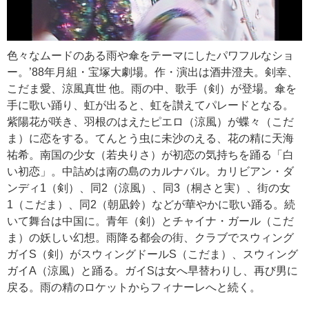
色々なムードのある雨や傘をテーマにしたパワフルなショ
ー。’88年月組・宝塚大劇場。作・演出は酒井澄夫。剣幸、
こだま愛、涼風真世 他。雨の中、歌手（剣）が登場。傘を
手に歌い踊り、虹が出ると、虹を讃えてパレードとなる。
紫陽花が咲き、羽根のはえたピエロ（涼風）が蝶々（こだ
ま）に恋をする。てんとう虫に未沙のえる、花の精に天海
祐希。南国の少女（若央りさ）が初恋の気持ちを踊る「白
い初恋」。中詰めは南の島のカルナバル。カリビアン・ダ
ンディ1（剣）、同2（涼風）、同3（桐さと実）、街の女
1（こだま）、同2（朝凪鈴）などが華やかに歌い踊る。続
いて舞台は中国に。青年（剣）とチャイナ・ガール（こだ
ま）の妖しい幻想。雨降る都会の街、クラブでスウィング
ガイS（剣）がスウィングドールS（こだま）、スウィング
ガイA（涼風）と踊る。ガイSは女へ早替わりし、再び男に
戻る。雨の精のロケットからフィナーレへと続く。