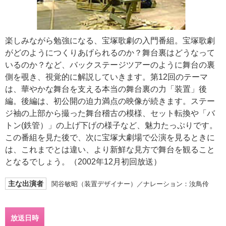
楽しみながら勉強になる、宝塚歌劇の入門番組。宝塚歌劇
がどのようにつくりあげられるのか？舞台裏はどうなって
いるのか？など、バックステージツアーのように舞台の裏
側を覗き、視覚的に解説していきます。第12回のテーマ
は、華やかな舞台を支える本当の舞台裏の力「装置」後
編。後編は、初公開の迫力満点の映像が続きます。ステー
ジ袖の上部から撮った舞台稽古の模様、セット転換や「バ
トン(鉄管）」の上げ下げの様子など、魅力たっぷりです。
この番組を見た後で、次に宝塚大劇場で公演を見るときに
は、これまでとは違い、より新鮮な見方で舞台を観ること
となるでしょう。（2002年12月初回放送）
主な出演者
関谷敏昭（装置デザイナー）／ナレーション：汝鳥伶
放送日時