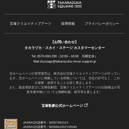
宝塚クリエイティブアーツ
採用情報
プライバシーポリシー
【お問い合わせ】
タカラヅカ・スカイ・ステージ カスタマーセンター
Tel. 0570-000-290（10:00～18:00 月曜定休）
Mail skystage@takarazuka-revue-support.jp
当ホームページの管理運営は、株式会社宝塚クリエイティブアーツが行ってい
ます。当ホームページに掲載している情報については、当社の許可なく、これ
を複製・改変することを固く禁止します。
また、阪急電鉄並びに宝塚歌劇団、宝塚クリエイティブアーツの出版物ほか写
真等著作物についても無断転載、複写等を禁じます。
宝塚歌劇公式ホームページ
JASRAC許諾番号：S0507081515
JASRAC許諾番号：9009941002Y45040