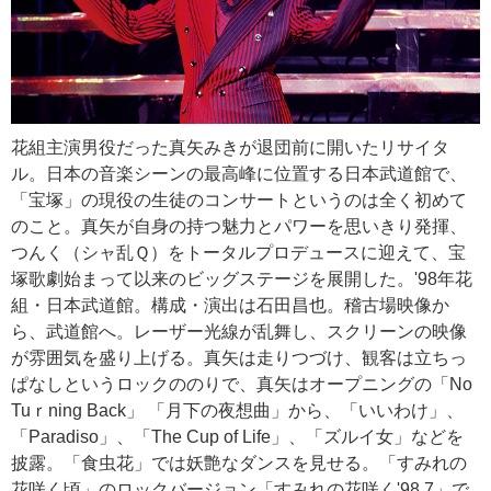
花組主演男役だった真矢みきが退団前に開いたリサイタ
ル。日本の音楽シーンの最高峰に位置する日本武道館で、
「宝塚」の現役の生徒のコンサートというのは全く初めて
のこと。真矢が自身の持つ魅力とパワーを思いきり発揮、
つんく（シャ乱Ｑ）をトータルプロデュースに迎えて、宝
塚歌劇始まって以来のビッグステージを展開した。'98年花
組・日本武道館。構成・演出は石田昌也。稽古場映像か
ら、武道館へ。レーザー光線が乱舞し、スクリーンの映像
が雰囲気を盛り上げる。真矢は走りつづけ、観客は立ちっ
ぱなしというロックののりで、真矢はオープニングの「No
Tuｒning Back」 「月下の夜想曲」から、「いいわけ」、
「Paradiso」、「The Cup of Life」、「ズルイ女」などを
披露。「食虫花」では妖艶なダンスを見せる。「すみれの
花咲く頃」のロックバージョン「すみれの花咲く'98.7」で