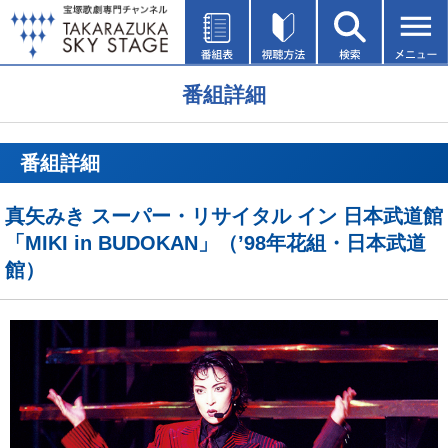
番組詳細
番組詳細
真矢みき スーパー・リサイタル イン 日本武道館
「MIKI in BUDOKAN」（’98年花組・日本武道
館）