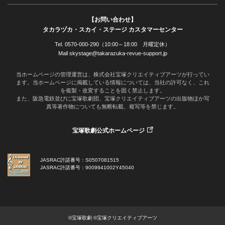
【お問い合わせ】
タカラヅカ・スカイ・ステージ カスタマーセンター
Tel. 0570-000-290（10:00～18:00 月曜定休）
Mail skystage@takarazuka-revue-support.jp
当ホームページの管理運営は、株式会社宝塚クリエイティブアーツが行ってい
ます。当ホームページに掲載している情報については、当社の許可なく、これ
を複製・改変することを固く禁止します。
また、阪急電鉄並びに宝塚歌劇団、宝塚クリエイティブアーツの出版物ほか写
真等著作物についても無断転載、複写等を禁じます。
宝塚歌劇公式ホームページ
JASRAC許諾番号：S0507081515
JASRAC許諾番号：9009941002Y45040
©宝塚歌劇 ©宝塚クリエイティブアーツ