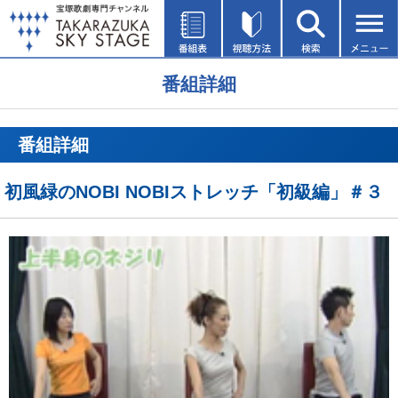
番組詳細
番組詳細
初風緑のNOBI NOBIストレッチ「初級編」＃３