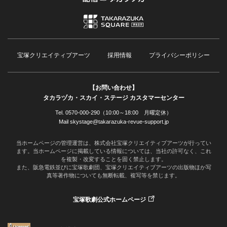
宝塚クリエイティブアーツ
採用情報
プライバシーポリシー
【お問い合わせ】
タカラヅカ・スカイ・ステージ カスタマーセンター
Tel. 0570-000-290（10:00～18:00 月曜定休）
Mail skystage@takarazuka-revue-support.jp
当ホームページの管理運営は、株式会社宝塚クリエイティブアーツが行ってい
ます。当ホームページに掲載している情報については、当社の許可なく、これ
を複製・改変することを固く禁止します。
また、阪急電鉄並びに宝塚歌劇団、宝塚クリエイティブアーツの出版物ほか写
真等著作物についても無断転載、複写等を禁じます。
宝塚歌劇公式ホームページ