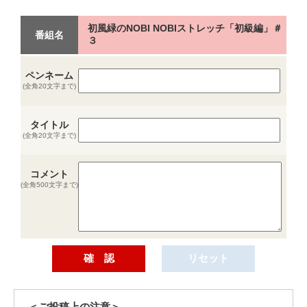
初風緑のNOBI NOBIストレッチ「初級編」＃
番組名
３
ペンネーム
(全角20文字まで)
タイトル
(全角20文字まで)
コメント
(全角500文字まで)
＜ご投稿上の注意＞