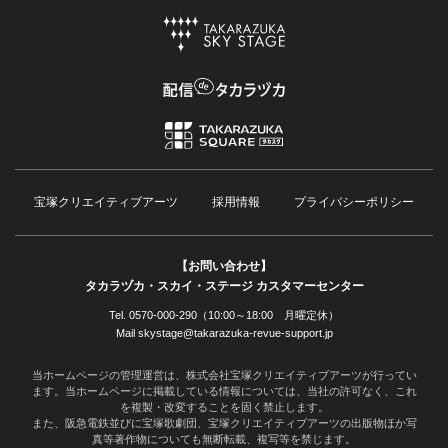
宝塚クリエイティブアーツ
採用情報
プライバシーポリシー
【お問い合わせ】
タカラヅカ・スカイ・ステージ カスタマーセンター
Tel. 0570-000-290（10:00～18:00 月曜定休）
Mail skystage@takarazuka-revue-support.jp
当ホームページの管理運営は、株式会社宝塚クリエイティブアーツが行ってい
ます。当ホームページに掲載している情報については、当社の許可なく、これ
を複製・改変することを固く禁止します。
また、阪急電鉄並びに宝塚歌劇団、宝塚クリエイティブアーツの出版物ほか写
真等著作物についても無断転載、複写等を禁じます。