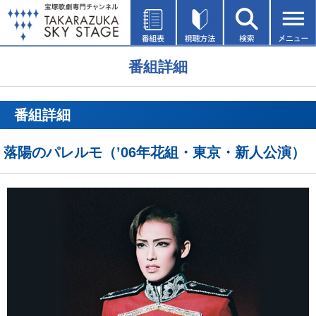
番組詳細
番組詳細
落陽のパレルモ（’06年花組・東京・新人公演）