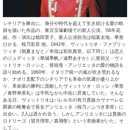
シチリアを舞台に、身分や時代を超えて生き続ける愛の軌
跡を描いた作品の、東京宝塚劇場での新人公演。'06年花
組。作・演出は植田景子。新人公演担当は稲葉太地。華形
ひかる、桜乃彩音 他。1942年、ヴィットリオ・ファブリッ
ツィオ（朝夏まなと／本役は彩吹真世。以下同じ）は恋人
のジュディッタ（華城季帆／遠野あすか）に曾祖父・ヴィ
ットリオ・ロッシと、曾祖母・アンリエッタの愛の物語を
語り始める。1860年、イタリア統一の嵐が吹き荒れるな
か、ナポリ支配下のシチリアでも革命の気運が盛り上が
り、革命派の勝利に貢献したヴィットリオ・ロッシ（華形
／春野寿美礼）は平民ながら中佐に昇進していた。そんな
ある日、ヴィットリオはパレルモの有力貴族カヴァーレ公
爵家の晩餐会で長女アンリエッタ（桜乃／ふづき美世）に
出会い、2人は惹かれ合う。しかしアンリエッタには貴族の
ロドリーゴ（望月理世／真飛聖）という求婚者がいた。そ
して…。