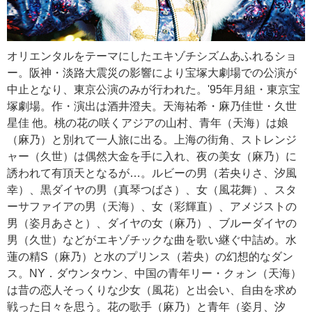
オリエンタルをテーマにしたエキゾチシズムあふれるショ
ー。阪神・淡路大震災の影響により宝塚大劇場での公演が
中止となり、東京公演のみが行われた。'95年月組・東京宝
塚劇場。作・演出は酒井澄夫。天海祐希・麻乃佳世・久世
星佳 他。桃の花の咲くアジアの山村、青年（天海）は娘
（麻乃）と別れて一人旅に出る。上海の街角、ストレンジ
ャー（久世）は偶然大金を手に入れ、夜の美女（麻乃）に
誘われて有頂天となるが…。ルビーの男（若央りさ、汐風
幸）、黒ダイヤの男（真琴つばさ）、女（風花舞）、スタ
ーサファイアの男（天海）、女（彩輝直）、アメジストの
男（姿月あさと）、ダイヤの女（麻乃）、ブルーダイヤの
男（久世）などがエキゾチックな曲を歌い継ぐ中詰め。水
蓮の精S（麻乃）と水のプリンス（若央）の幻想的なダン
ス。NY．ダウンタウン、中国の青年リー・クォン（天海）
は昔の恋人そっくりな少女（風花）と出会い、自由を求め
戦った日々を思う。花の歌手（麻乃）と青年（姿月、汐