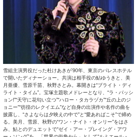
雪組主演男役だった杜けあきが'90年、東京のパレスホテル
で開いたディナーショー。共演は相手役の鮎ゆうきと、美
月亜優、雪原千苗、秋野さとみ。幕開きは“ブライト・ディ
ライト・タイム”。宝塚主題歌メドレーとなり、“ラ・パッシ
ョン!”“天守に花匂い立つ”“ハロー・タカラヅカ”“丘の上のジ
ョニー”“彷徨のレクイエム”など自身の出演作や名作の曲を
披露し、“さよならは夕映えの中で”と“愛あればこそ”で締め
る。美月、雪原、秋野の“ワン・ナイト・オンリー”をはさ
み、鮎とのデュエットで“ゼイ・アー・プレイング・アワ
ー・ソング”を。「世界の街角から」として“ルミエール・