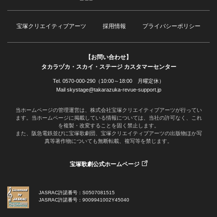
宝塚クリエイティブアーツ
採用情報
プライバシーポリシー
【お問い合わせ】
タカラヅカ・スカイ・ステージ カスタマーセンター
Tel. 0570-000-290（10:00～18:00 月曜定休）
Mail skystage@takarazuka-revue-support.jp
当ホームページの管理運営は、株式会社宝塚クリエイティブアーツが行ってい
ます。当ホームページに掲載している情報については、当社の許可なく、これ
を複製・改変することを固く禁止します。
また、阪急電鉄並びに宝塚歌劇団、宝塚クリエイティブアーツの出版物ほか写
真等著作物についても無断転載、複写等を禁じます。
宝塚歌劇公式ホームページ
JASRAC許諾番号：S0507081515
JASRAC許諾番号：9009941002Y45040