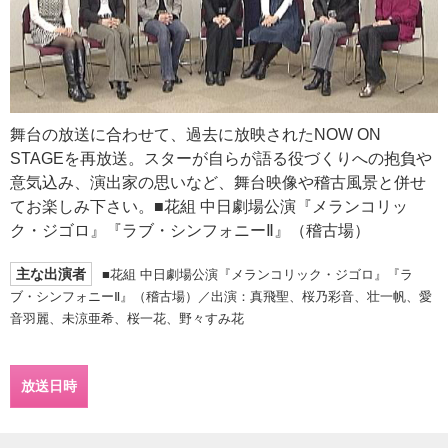
舞台の放送に合わせて、過去に放映されたNOW ON
STAGEを再放送。スターが自らが語る役づくりへの抱負や
意気込み、演出家の思いなど、舞台映像や稽古風景と併せ
てお楽しみ下さい。■花組 中日劇場公演『メランコリッ
ク・ジゴロ』『ラブ・シンフォニーⅡ』（稽古場）
主な出演者
■花組 中日劇場公演『メランコリック・ジゴロ』『ラ
ブ・シンフォニーⅡ』（稽古場）／出演：真飛聖、桜乃彩音、壮一帆、愛
音羽麗、未涼亜希、桜一花、野々すみ花
放送日時