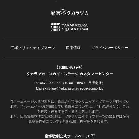
宝塚クリエイティブアーツ
採用情報
プライバシーポリシー
【お問い合わせ】
タカラヅカ・スカイ・ステージ カスタマーセンター
Tel. 0570-000-290（10:00～18:00 月曜定休）
Mail skystage@takarazuka-revue-support.jp
当ホームページの管理運営は、株式会社宝塚クリエイティブアーツが行ってい
ます。当ホームページに掲載している情報については、当社の許可なく、これ
を複製・改変することを固く禁止します。
また、阪急電鉄並びに宝塚歌劇団、宝塚クリエイティブアーツの出版物ほか写
真等著作物についても無断転載、複写等を禁じます。
宝塚歌劇公式ホームページ