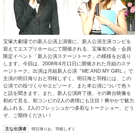
宝塚大劇場での新人公演上演後に、新人公演主演コンビを
迎えてエスプリホールにて開催される、宝塚友の会・会員
限定イベント「新人公演ステージトーク」の模様をお送り
します。今回は、2008年4月11日に開催された月組のステ
ージトーク。出演は月組新人公演『ME AND MY GIRL 』で
主演の明日海りおと羽桜しずく。明日海と羽桜には、この
公演での役づくりやエピソード、また本公演について色々
と話を聞きます。また、新人公演終了後、その舞台映像を
初めて見る、初コンビの2人の表情にも注目！爽やかで魅力
あふれる、2人のフレッシュかつ多彩なトークショー。どう
ぞ、ご期待ください！
主な出演者
明日海りお、羽桜しずく