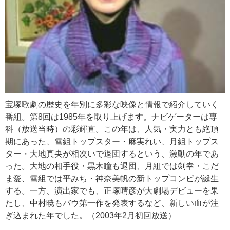
宝塚歌劇の歴史を年別に多彩な映像と情報で紹介していく
番組。第8回は1985年を取り上げます。ナビゲーターは専
科（放送当時）の彩輝直。この年は、人気・実力とも絶頂
期にあった、雪組トップスター・麻実れい、月組トップス
ター・大地真央が相次いで退団するという、激動の年であ
った。大地の相手役・黒木瞳も退団、月組では剣幸・こだ
ま愛、雪組では平みち・神奈美帆の新トップコンビが誕生
する。一方、演出家でも、正塚晴彦が大劇場デビューを果
たし、中村暁もバウ第一作を発表するなど、新しい血が注
ぎ込まれた年でした。（2003年2月初回放送）