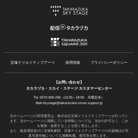
宝塚クリエイティブアーツ
採用情報
プライバシーポリシー
【お問い合わせ】
タカラヅカ・スカイ・ステージ カスタマーセンター
Tel. 0570-000-290（10:00～18:00 月曜定休）
Mail skystage@takarazuka-revue-support.jp
当ホームページの管理運営は、株式会社宝塚クリエイティブアーツが行ってい
ます。当ホームページに掲載している情報については、当社の許可なく、これ
を複製・改変することを固く禁止します。
また、阪急電鉄並びに宝塚歌劇団、宝塚クリエイティブアーツの出版物ほか写
真等著作物についても無断転載、複写等を禁じます。